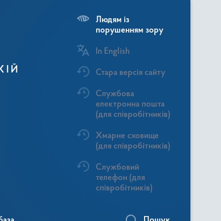
Людям із
порушенням зору
In English
КІЙ
Стара версія сайту
Службова
електронна пошта
(для співробітників)
Хмарне сховище
(для співробітників)
Службовий
телефон (для
співробітників)
база
Пошук