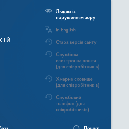
Людям із
порушенням зору
In English
КІЙ
Стара версія сайту
Службова
електронна пошта
(для співробітників)
Хмарне сховище
(для співробітників)
Службовий
телефон (для
співробітників)
база
Пошук