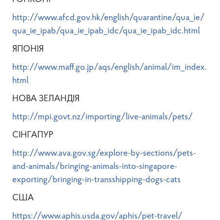
http://www.afcd.gov.hk/english/quarantine/qua_ie/
qua_ie_ipab/qua_ie_ipab_idc/qua_ie_ipab_idc.html
ЯПОНІЯ
http://www.maff.go.jp/aqs/english/animal/im_index.
html
НОВА ЗЕЛАНДІЯ
http://mpi.govt.nz/importing/live-animals/pets/
СІНГАПУР
http://www.ava.gov.sg/explore-by-sections/pets-
and-animals/bringing-animals-into-singapore-
exporting/bringing-in-transshipping-dogs-cats
США
https://www.aphis.usda.gov/aphis/pet-travel/