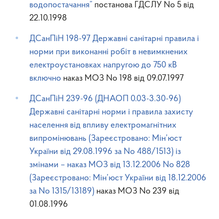
водопостачання”
постанова ГДСЛУ No 5 від
22.10.1998
ДСанПіН 198-97 Державні санiтарнi правила i
норми при виконаннi робiт в невимкнених
електроустановках напругою до 750 кВ
включно
наказ МОЗ No 198 від 09.07.1997
ДСанПіН 239-96 (ДНАОП 0.03-3.30-96)
Державні санітарні норми і правила захисту
населення від впливу електромагнітних
випромінювань (Зареєстровано: Мін’юст
України від 29.08.1996 за No 488/1513) із
змінами – наказ МОЗ від 13.12.2006 No 828
(Зареєстровано: Мін’юст України від 18.12.2006
за No 1315/13189)
наказ МОЗ No 239 від
01.08.1996