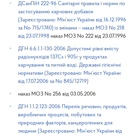
ДСанПіН 222-96 Санітарні правила і норми по
застосуванню харчових добавок
(Зареєстровано: Мін’юст України вiд 16.12.1996
за No 715/1740) із змінами – наказ МОЗ No 218
від 23.07.1998
наказ МОЗ No 222 від 23.07.1996
ДГН 6.6.1.1-130-2006 Допустимі рівні вмісту
радіонуклідів 137Cs і 90Sr у продуктах
харчування та питній воді. Державні гігієнічні
нормативи (Зареєстровано: Мін’юст України
від 17.07.2006 за No 845/12719)
наказ МОЗ No 256 від 03.05.2006
ДГН 1.1.2.123-2006 Перелік речовин, продуктів,
виробничих процесів, побутових та
природних факторів, канцерогенних для
людини (Зареєстровано: Мін’юст України від