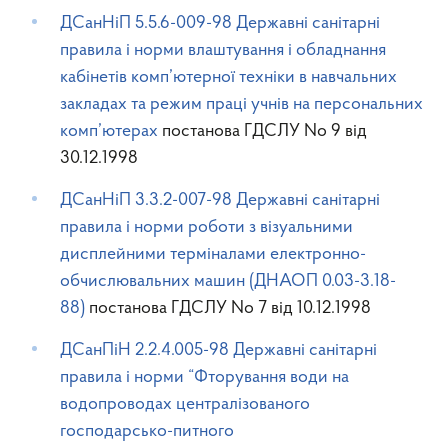
ДСанНіП 5.5.6-009-98 Державнi санiтарнi
правила i норми влаштування i обладнання
кабiнетiв комп’ютерної технiки в навчальних
закладах та режим працi учнiв на персональних
комп’ютерах
постанова ГДСЛУ No 9 від
30.12.1998
ДСанНіП 3.3.2-007-98 Державні санiтарнi
правила i норми роботи з візуальними
дисплейними терміналами електронно-
обчислювальних машин (ДНАОП 0.03-3.18-
88)
постанова ГДСЛУ No 7 від 10.12.1998
ДСанПіН 2.2.4.005-98 Державні санiтарнi
правила i норми “Фторування води на
водопроводах централізованого
господарсько-питного