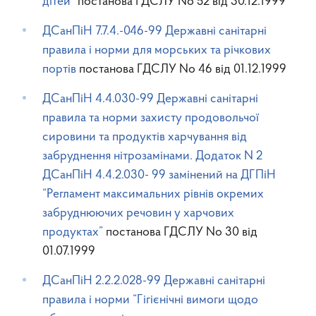
дітей”
постанова ГДСЛУ No 52 від 30.12.1999
ДСанПіН 7.7.4.-046-99 Державні санітарні
правила і норми для морських та річкових
портів
постанова ГДСЛУ No 46 від 01.12.1999
ДСанПіН 4.4.030-99 Державні санітарні
правила та норми захисту продовольчої
сировини та продуктів харчування від
забруднення нітрозамінами. Додаток N 2
ДСанПіН 4.4.2.030- 99 замінений на ДГПіН
“Регламент максимальних рівнів окремих
забруднюючих речовин у харчових
продуктах”
постанова ГДСЛУ No 30 від
01.07.1999
ДСанПіН 2.2.2.028-99 Державні санітарні
правила і норми “Гігієнічні вимоги щодо