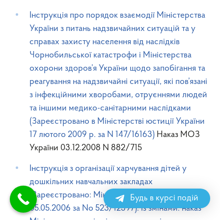
Інструкція про порядок взаємодії Міністерства
України з питань надзвичайних ситуацій та у
справах захисту населення від наслідків
Чорнобильської катастрофи і Міністерства
охорони здоров’я України щодо запобігання та
реагування на надзвичайні ситуації, які пов’язані
з інфекційними хворобами, отруєннями людей
та іншими медико-санітарними наслідками
(Зареєстровано в Міністерстві юстиції України
17 лютого 2009 р. за N 147/16163)
Наказ МОЗ
України 03.12.2008 N 882/715
Інструкція з організації харчування дітей у
дошкільних навчальних закладах
(Зареєстровано: Мін’юст України від
Будь в курсі подій
05.05.2006 за No 523/12397). Із змінами: наказ