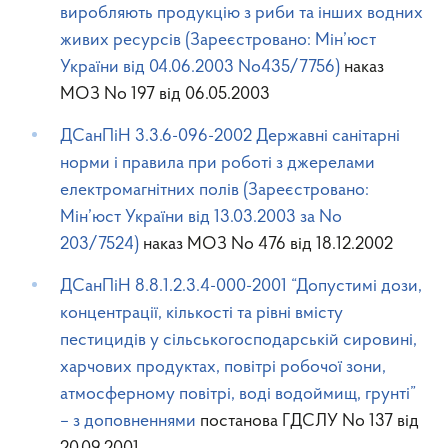
виробляють продукцію з риби та інших водних
живих ресурсів (Зареєстровано: Мін’юст
України від 04.06.2003 No435/7756)
наказ
МОЗ No 197 від 06.05.2003
ДСанПіН 3.3.6-096-2002 Державні санітарні
норми і правила при роботі з джерелами
електромагнітних полів (Зареєстровано:
Мін’юст України від 13.03.2003 за No
203/7524)
наказ МОЗ No 476 від 18.12.2002
ДСанПіН 8.8.1.2.3.4-000-2001 “Допустимі дози,
концентрації, кількості та рівні вмісту
пестицидів у сільськогосподарській сировині,
харчових продуктах, повітрі робочої зони,
атмосферному повітрі, воді водоймищ, грунті”
– з доповненнями
постанова ГДСЛУ No 137 від