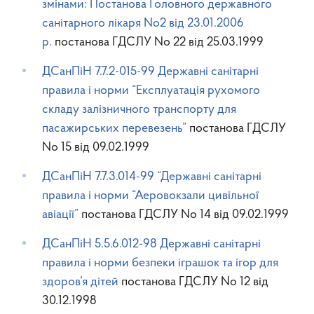
змінами: Постанова Головного державного
санітарного лікаря No2 від 23.01.2006
р.
постанова ГДСЛУ No 22 від 25.03.1999
ДСанПіН 7.7.2-015-99 Державні санітарні
правила і норми “Експлуатація рухомого
складу залізничного транспорту для
пасажирських перевезень”
постанова ГДСЛУ
No 15 від 09.02.1999
ДСанПіН 7.7.3.014-99 “Державні санітарні
правила і норми “Аеровокзали цивільної
авіації”
постанова ГДСЛУ No 14 від 09.02.1999
ДСанПіН 5.5.6.012-98 Державні санітарні
правила і норми безпеки іграшок та ігор для
здоров’я дітей
постанова ГДСЛУ No 12 від
30.12.1998