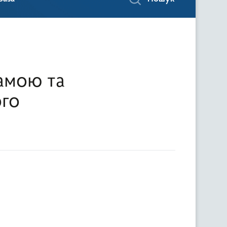
амою та
го