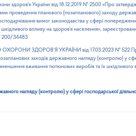
они здоров’я України від 18.12.2019 № 2500 «Про затверд
тами проведення планового (позапланового) заходу держ
осподарювання вимог законодавства у сфері попередженн
 шкідливого впливу на здоров’я населення», зареєстровани
№ 200/34483
ХОРОНИ ЗДОРОВ’Я УКРАЇНИ від 17.03.2023 № 522 Про
 позапланових заходів державного нагляду (контролю) у сф
меншення вживання тютюнових виробів та їх шкідливого в
жавного нагляду (контролю) у сфері господарської діяльно