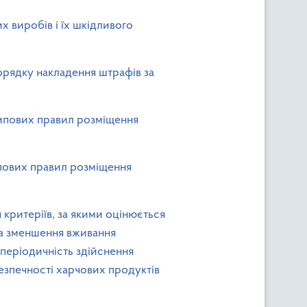
 виробів і їх шкідливого
орядку накладення штрафів за
Типових правил розміщення
ипових правил розміщення
 критеріїв, за якими оцінюється
та зменшення вживання
 періодичність здійснення
зпечності харчових продуктів