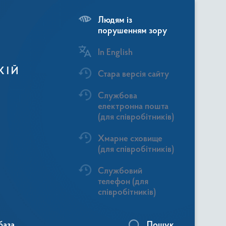
Людям із
порушенням зору
In English
КІЙ
Стара версія сайту
Службова
електронна пошта
(для співробітників)
Хмарне сховище
(для співробітників)
Службовий
телефон (для
співробітників)
база
Пошук