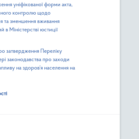
ження уніфікованої форми акта,
авного контролю щодо
я та зменшення вживання
й в Міністерстві юстиції
 затвердження Переліку
ері законодавства про заходи
пливу на здоров’я населення на
сті