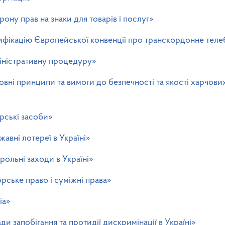
ону прав на знаки для товарів і послуг»
ифікацію Європейської конвенції про транскордонне теле
іністративну процедуру»
вні принципи та вимоги до безпечності та якості харчових
рські засоби»
авні лотереї в Україні»
рольні заходи в Україні»
рське право і суміжні права»
іа»
ди запобігання та протидії дискримінації в Україні»