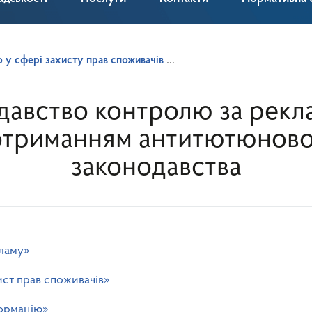
 у сфері захисту прав споживачів
давство контролю за рекл
отриманням антитютюново
законодавства
ламу»
ист прав споживачів»
формацію»