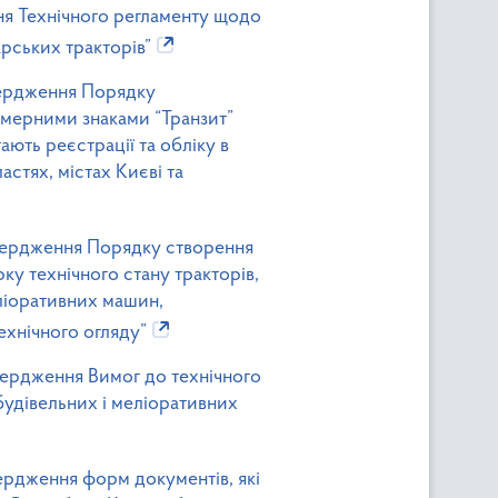
ння Технічного регламенту щодо
рських тракторів”
твердження Порядку
омерними знаками “Транзит”
ають реєстрації та обліку в
стях, містах Києві та
атвердження Порядку створення
ку технічного стану тракторів,
ліоративних машин,
ехнічного огляду”
твердження Вимог до технічного
будівельних і меліоративних
вердження форм документів, які