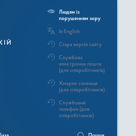
Людям із
порушенням зору
In English
КІЙ
Стара версія сайту
Службова
електронна пошта
(для співробітників)
Хмарне сховище
(для співробітників)
Службовий
телефон (для
співробітників)
база
Пошук