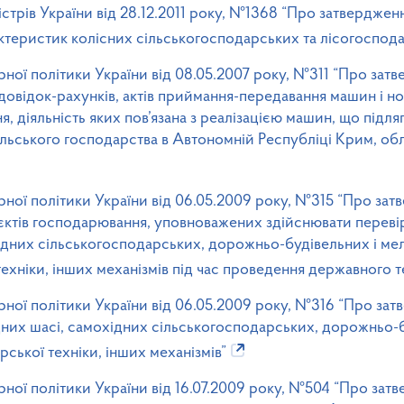
стрів України від 28.12.2011 року, №1368 “Про затвердже
актеристик колісних сільськогосподарських та лісогоспода
рної політики України від 08.05.2007 року, №311 “Про за
довідок-рахунків, актів приймання-передавання машин і н
, діяльність яких пов’язана з реалізацією машин, що підляг
льського господарства в Автономній Республіці Крим, обла
арної політики України від 06.05.2009 року, №315 “Про з
єктів господарювання, уповноважених здійснювати перевір
ідних сільськогосподарських, дорожньо-будівельних і ме
ехніки, інших механізмів під час проведення державного т
рної політики України від 06.05.2009 року, №316 “Про за
ідних шасі, самохідних сільськогосподарських, дорожньо-
ської техніки, інших механізмів”
рної політики України від 16.07.2009 року, №504 “Про зат