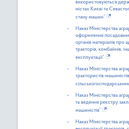
використовуються держа
містах Києві та Севасто
стану машин”
Наказ Міністерства агра
оформлення посадовими 
органів матеріалів про 
тракторів, комбайнів, і
експлуатації”
Наказ Міністерства агра
трактористів-машиністі
сільськогосподарськи
Наказ Міністерства агр
та ведення реєстру закла
машиністів”
Наказ Міністерства агра
експлуатації тракторів,