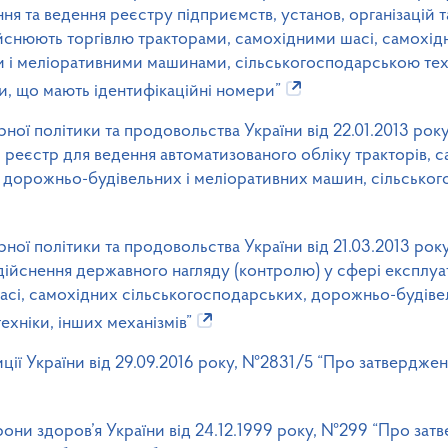
ня та ведення реєстру підприємств, установ, організацій та
ійснюють торгівлю тракторами, самохідними шасі, самохі
 і меліоративними машинами, сільськогосподарською тех
и, що мають ідентифікаційні номери”
рної політики та продовольства України від 22.01.2013 ро
еєстр для ведення автоматизованого обліку тракторів, с
 дорожньо-будівельних і меліоративних машин, сільського
рної політики та продовольства України від 21.03.2013 ро
здійснення державного нагляду (контролю) у сфері експлуат
шасі, самохідних сільськогосподарських, дорожньо-будіве
ехніки, інших механізмів”
ції України від 29.09.2016 року, №2831/5 “Про затверджен
рони здоров’я України від 24.12.1999 року, №299 “Про зат