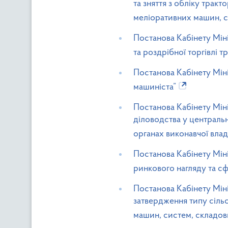
та зняття з обліку трак
меліоративних машин, сі
Постанова Кабінету Міні
та роздрібної торгівлі 
Постанова Кабінету Міні
машиніста”
Постанова Кабінету Міні
діловодства у центральн
органах виконавчої влад
Постанова Кабінету Міні
ринкового нагляду та сф
Постанова Кабінету Міні
затвердження типу сільс
машин, систем, складови