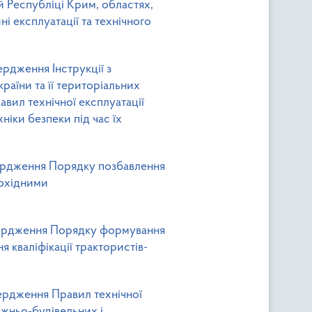
 Республіці Крим, областях,
і експлуатації та технічного
ердження Інструкції з
аїни та її територіальних
авил технічної експлуатації
ніки безпеки під час їх
твердження Порядку позбавлення
мохідними
атвердження Порядку формування
я кваліфікації трактористів-
вердження Правил технічної
ожньо-будівельних і