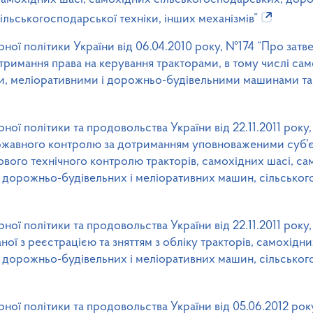
льськогосподарської техніки, інших механізмів”
рної політики України від 06.04.2010 року, №174 “Про за
отримання права на керування тракторами, в тому числі с
и, меліоративними і дорожньо-будівельними машинами та
рної політики та продовольства України від 22.11.2011 ро
ржавного контролю за дотриманням уповноваженими суб’
ового технічного контролю тракторів, самохідних шасі, са
 дорожньо-будівельних і меліоративних машин, сільського
рної політики та продовольства України від 22.11.2011 ро
ної з реєстрацією та зняттям з обліку тракторів, самохідн
 дорожньо-будівельних і меліоративних машин, сільського
рної політики та продовольства України від 05.06.2012 р