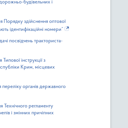
, дорожньо-будівельних і
ня Порядку здійснення оптової
ають ідентифікаційні номери”
дачі посвідчень тракториста-
 Типової інструкції з
еспубліки Крим, місцевих
я переліку органів державного
ня Технічного регламенту
епів і змінних причіпних