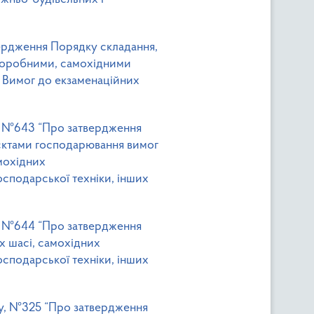
твердження Порядку складання,
аморобними, самохідними
 Вимог до екзаменаційних
ку, №643 “Про затвердження
єктами господарювання вимог
мохідних
сподарської техніки, інших
ку, №644 “Про затвердження
их шасі, самохідних
сподарської техніки, інших
оку, №325 “Про затвердження