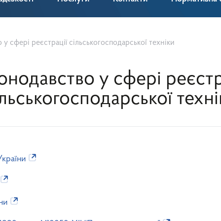
 у сфері реєстрації сільськогосподарської техніки
онодавство у сфері реєстр
ільськогосподарської техні
України
ни