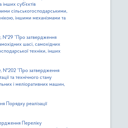
 інших суб’єктів
дними сільськогосподарськими,
нікою, іншими механізмами та
ку, №29 “Про затвердження
амохідних шасі, самохідних
сподарської техніки, інших
ку, №202 “Про затвердження
ації та технічного стану
льних і меліоративних машин,
ня Порядку реалізації
вердження Переліку