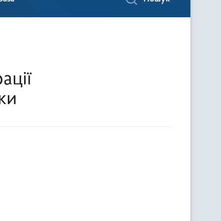
ації
ки