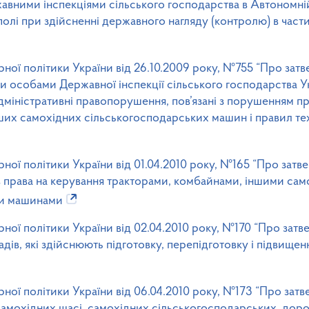
вними інспекціями сільського господарства в Автономній
полі при здійсненні державного нагляду (контролю) в частин
рної політики України від 26.10.2009 року, №755 “Про затв
особами Державної інспекції сільського господарства Укр
адміністративні правопорушення, пов’язані з порушенням пр
нших самохідних сільськогосподарських машин і правил тех
рної політики України від 01.04.2010 року, №165 “Про за
в права на керування тракторами, комбайнами, іншими са
ми машинами
арної політики України від 02.04.2010 року, №170 “Про з
дів, які здійснюють підготовку, перепідготовку і підвищенн
рної політики України від 06.04.2010 року, №173 “Про зат
 самохідних шасі, самохідних сільськогосподарських, дор