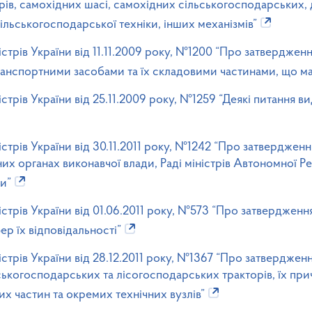
торів, самохідних шасі, самохідних сільськогосподарських
льськогосподарської техніки, інших механізмів”
стрів України від 11.11.2009 року, №1200 “Про затверджен
транспортними засобами та їх складовими частинами, що м
стрів України від 25.11.2009 року, №1259 “Деякі питання ви
стрів України від 30.11.2011 року, №1242 “Про затвердження
их органах виконавчої влади, Раді міністрів Автономної Р
и”
стрів України від 01.06.2011 року, №573 “Про затвердженн
ер їх відповідальності”
стрів України від 28.12.2011 року, №1367 “Про затверджен
ькогосподарських та лісогосподарських тракторів, їх прич
х частин та окремих технічних вузлів”