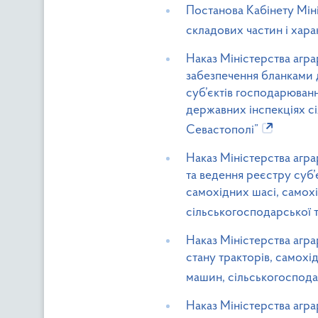
Постанова Кабінету Міні
складових частин і хар
Наказ Міністерства агра
забезпечення бланками 
суб’єктів господарювання
державних інспекціях сі
Севастополі”
Наказ Міністерства агр
та ведення реєстру суб’
самохідних шасі, самох
сільськогосподарської т
Наказ Міністерства агра
стану тракторів, самох
машин, сільськогосподар
Наказ Міністерства агра