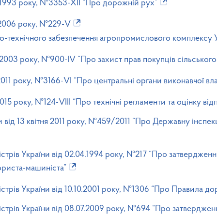
6.1993 року, №3353-XII “Про дорожній рух”
0.2006 року, №229-V
-технічного забезпечення агропромислового комплексу У
6.2003 року, №900-IV “Про захист прав покупців сільсько
.2011 року, №3166-VI “Про центральні органи виконавчої вл
2015 року, №124-VIII “Про технічні регламенти та оцінку від
 від 13 квітня 2011 року, №459/2011 “Про Державну інспек
істрів України від 02.04.1994 року, №217 “Про затвердже
ориста-машиніста”
стрів України від 10.10.2001 року, №1306 “Про Правила д
стрів України від 08.07.2009 року, №694 “Про затверджен