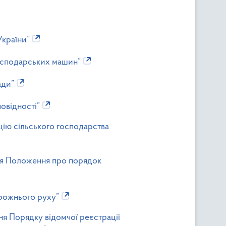
країни”
господарських машин”
ади”
повідності”
цію сільського господарства
ння Положення про порядок
орожнього руху”
ня Порядку відомчої реєстрації