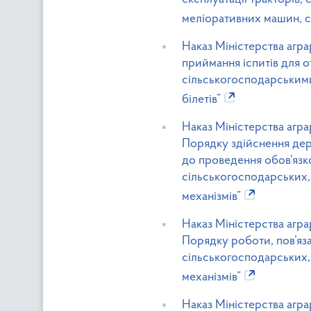
меліоративних машин, сі
Наказ Міністерства агра
приймання іспитів для 
сільськогосподарським
білетів”
Наказ Міністерства агра
Порядку здійснення де
до проведення обов’язк
сільськогосподарських,
механізмів”
Наказ Міністерства агра
Порядку роботи, пов’яза
сільськогосподарських,
механізмів”
Наказ Міністерства агра