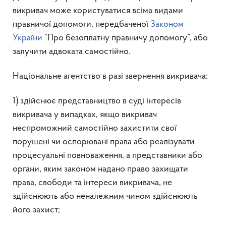
викривач може користуватися всіма видами
правничої допомоги, передбаченої
Законом
України
“Про безоплатну правничу допомогу”, або
залучити адвоката самостійно.
Національне агентство в разі звернення викривача:
1) здійснює представництво в суді інтересів
викривача у випадках, якщо викривач
неспроможний самостійно захистити свої
порушені чи оспорювані права або реалізувати
процесуальні повноваження, а представники або
органи, яким законом надано право захищати
права, свободи та інтереси викривача, не
здійснюють або неналежним чином здійснюють
його захист;