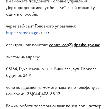
Ви зможете повідомити Головне управління
Держпродспоживслужби в Київській області у
один зі способів:
через веб-сайт Головного управління:
https://dpssko.gov.ua/
;
електронною поштою:
;
contra_cor
@
dpssko.gov.ua
листом на адресу:
08134, Бучанський р-н, м. Вишневе, вул. Паркова,
будинок 34 А;
усне повідомлення можете надати по телефону за
номером: +38(044)406-38-13.
Режим роботи телефонної лінії: понеділок – четвер: