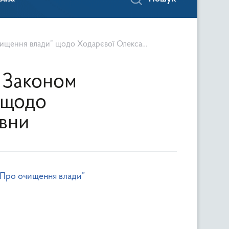
 влади” щодо Ходарєвої Олександри Олегівни
у Законом
 щодо
вни
“Про очищення влади”