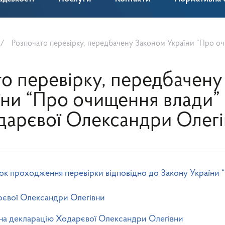
Розпочато перевірку, передбачену Законом України “Про очищення
о перевірку, передбачен
їни “Про очищення влади”
дарєвої Олександри Олегі
проходження перевірки відповідно до Закону України 
рєвої Олександри Олегівни
на декларацію Ходарєвої Олександри Олегівни