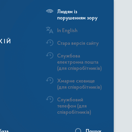
Людям із
порушенням зору
In English
КІЙ
Стара версія сайту
Службова
електронна пошта
(для співробітників)
Хмарне сховище
(для співробітників)
Службовий
телефон (для
співробітників)
база
Пошук