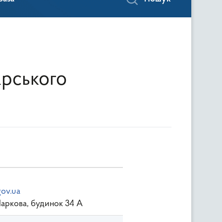
арського
ov.ua
Паркова, будинок 34 А