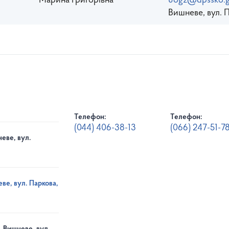
Марина Григорівна
uogz@dpssko.g
Вишневе, вул. 
Телефон:
Телефон:
(044) 406-38-13
(066) 247-51-7
еве, вул.
ве, вул. Паркова,