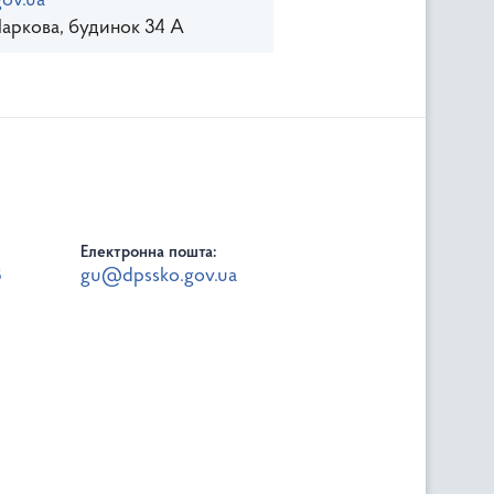
ov.ua
Паркова, будинок 34 А
Електронна пошта:
8
gu@dpssko.gov.ua