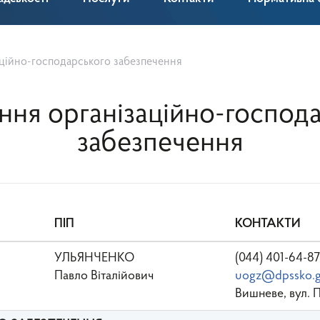
аційно-господарського забезпечення
ння організаційно-господ
забезпечення
ПІП
КОНТАКТИ
УЛЬЯНЧЕНКО
(044) 401-64-87
Павло Віталійович
uogz@dpssko.g
Вишневе, вул. 