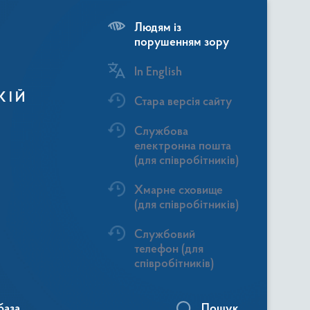
Людям із
порушенням зору
In English
КІЙ
Стара версія сайту
Службова
електронна пошта
(для співробітників)
Хмарне сховище
(для співробітників)
Службовий
телефон (для
співробітників)
база
Пошук