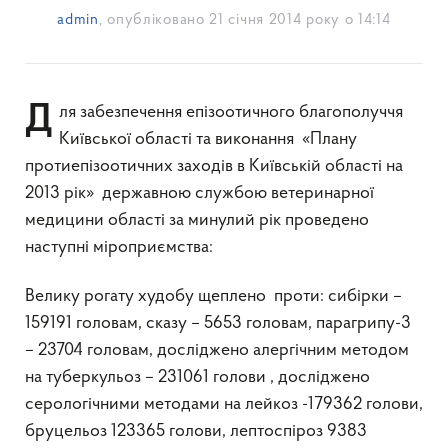
admin
, опубліковано
21 січня 2014 року о 14:14
Для забезпечення епізоотичного благополуччя
Київської області та виконання «Плану
протиепізоотичних заходів в Київській області на
2013 рік» державною службою ветеринарної
медицини області за минулий рік проведено
наступні міроприємства:
Велику рогату худобу щеплено проти: сибірки –
159191 головам, сказу – 5653 головам, парагрипу-3
– 23704 головам, досліджено алергічним методом
на туберкульоз – 231061 голови , досліджено
серологічними методами на лейкоз -179362 голови,
бруцельоз 123365 голови, лептоспіроз 9383