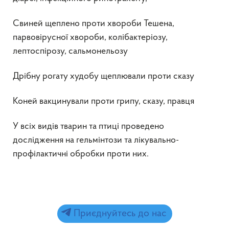
Свиней щеплено проти хвороби Тешена,
парвовірусної хвороби, колібактеріозу,
лептоспірозу, сальмонельозу
Дрібну рогату худобу щеплювали проти сказу
Коней вакцинували проти грипу, сказу, правця
У всіх видів тварин та птиці проведено
дослідження на гельмінтози та лікувально-
профілактичні обробки проти них.
Приєднуйтесь до нас