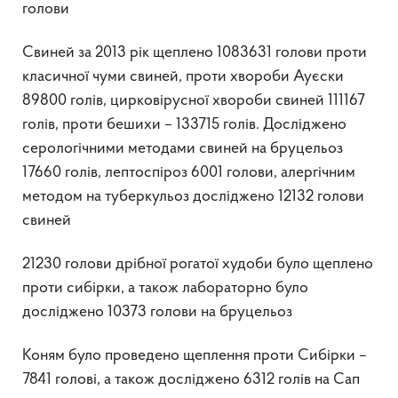
голови
Свиней за 2013 рік щеплено 1083631 голови проти
класичної чуми свиней, проти хвороби Ауєски
89800 голів, цирковірусної хвороби свиней 111167
голів, проти бешихи – 133715 голів. Досліджено
серологічними методами свиней на бруцельоз
17660 голів, лептоспіроз 6001 голови, алергічним
методом на туберкульоз досліджено 12132 голови
свиней
21230 голови дрібної рогатої худоби було щеплено
проти сибірки, а також лабораторно було
досліджено 10373 голови на бруцельоз
Коням було проведено щеплення проти Сибірки –
7841 голові, а також досліджено 6312 голів на Сап