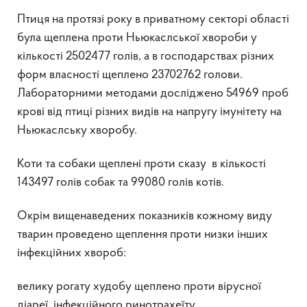
Птиця на протязі року в приватному секторі області
була щеплена проти Ньюкаслської хвороби у
кількості 2502477 голів, а в господарствах різних
форм власності щеплено 23702762 голови.
Лабораторними методами досліджено 54969 проб
крові від птиці різних видів на напругу імунітету на
Ньюкаслську хворобу.
Коти та собаки щеплені проти сказу в кількості
143497 голів собак та 99080 голів котів.
Окрім вищенаведених показників кожному виду
тварин проведено щеплення проти низки інших
інфекційних хвороб:
велику рогату худобу щеплено проти вірусної
діареї, інфекційного ринотрахеїту,