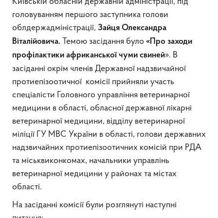
Київській обласній державній адміністрації, під
головуванням першого заступника голови
облдержадміністрації,
Зайця Олександра
Темою засідання було
Віталійовича.
«Про заходи
». В
профілактики африканської чуми свиней
засіданні окрім членів Державної надзвичайної
протиепізоотичної комісії прийняли участь
спеціалісти Головного управління ветеринарної
медицини в області, обласної державної лікарні
ветеринарної медицини, відділу ветеринарної
міліції ГУ МВС України в області, голови державних
надзвичайних протиепізоотичних комісій при РДА
та міськвиконкомах, начальники управлінь
ветеринарної медицини у районах та містах
області.
На засіданні комісії були розглянуті наступні