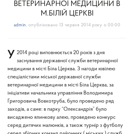
ВЕТЕРИНАРНОЇ МЕДИЦИНИ В
М.БІЛІЙ ЦЕРКВІ
admin
, опубліковано
13 червня 2014 року о 00:00
У 2014 році виповнюється 20 років з дня
заснування державної служби ветеринарної
медицини в місті Біла Церква. З нагоди ювілею
спеціалістами міської державної служби
ветеринарної медицини в місті Біла Церква, за
ініціативи начальника управління Володимира
Григоровича Вовкотруба, було проведено ряд
заходів, а саме: в парку “Олександрія” було
висаджено ялинкову алею, проведено конкурс
серед дитячих малюнків, а також турнір з футболу
серед збірних команд районних ( міських ) служб