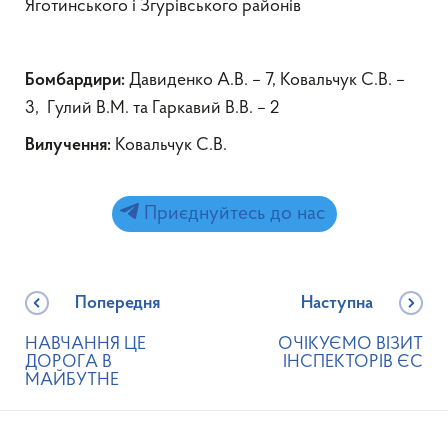
Яготинського і Згурівського районів
Давиденко А.В. – 7, Ковальчук С.В. –
Бомбардири:
3, Гулий В.М. та Гаркавий В.В. – 2
Ковальчук С.В.
Вилучення:
Приєднуйтесь до нас
Попередня
Наступна
НАВЧАННЯ ЦЕ
ОЧІКУЄМО ВІЗИТ
ДОРОГА В
ІНСПЕКТОРІВ ЄС
МАЙБУТНЕ