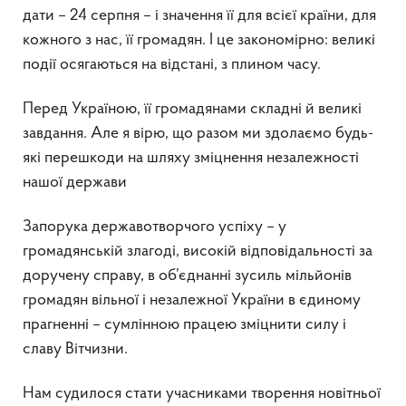
дати – 24 серпня – і значення її для всієї країни, для
кожного з нас, її громадян. І це закономірно: великі
події осягаються на відстані, з плином часу.
Перед Україною, її громадянами складні й великі
завдання. Але я вірю, що разом ми здолаємо будь-
які перешкоди на шляху зміцнення незалежності
нашої держави
Запорука державотворчого успіху – у
громадянській злагоді, високій відповідальності за
доручену справу, в об’єднанні зусиль мільйонів
громадян вільної і незалежної України в єдиному
прагненні – сумлінною працею зміцнити силу і
славу Вітчизни.
Нам судилося стати учасниками творення новітньої