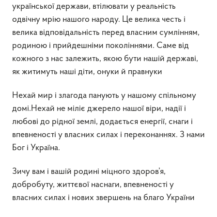
української держави, втілювати у реальність
одвічну мрію нашого народу. Це велика честь і
велика відповідальність перед власним сумлінням,
родиною і прийдешніми поколіннями. Саме від
кожного з нас залежить, якою бути нашій державі,
як житимуть наші діти, онуки й правнуки
Нехай мир і злагода панують у нашому спільному
домі.Нехай не міліє джерело нашої віри, надії і
любові до рідної землі, додається енергії, снаги і
впевненості у власних силах і переконаннях. З нами
Бог і Україна.
Зичу вам і вашій родині міцного здоров’я,
добробуту, життєвої наснаги, впевненості у
власних силах і нових звершень на благо України