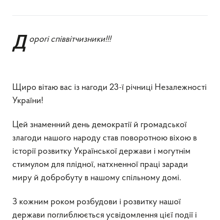
Дорогі співвітчизники!!!
Щиро вітаю вас із нагоди 23-ї річниці Незалежності
України!
Цей знаменний день демократії й громадської
злагоди нашого народу став поворотною віхою в
історії розвитку Української держави і могутнім
стимулом для плідної, натхненної праці заради
миру й добробуту в нашому спільному домі.
З кожним роком розбудови і розвитку нашої
держави поглиблюється усвідомлення цієї події і