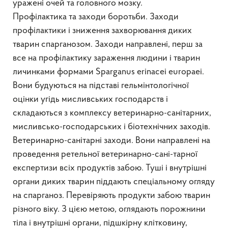
уражені очей та головного мозку.
Профілактика та заходи боротьби. Заходи
профілактики і зниження захворювання диких
тварин спарганозом. Заходи направлені, перш за
все на профілактику зараження людини і тварин
личинками формами Sparganus erinacei europaei.
Вони будуються на підставі гельмінтологічної
оцінки угідь мисливських господарств і
складаються з комплексу ветеринарно-санітарних,
мисливсько-господарських і біотехнічних заходів.
Ветеринарно-санітарні заходи. Вони направлені на
проведення ретельної ветеринарно-сані-тарної
експертизи всіх продуктів забою. Туші і внутрішні
органи диких тварин піддають спеціальному огляду
на спарганоз. Перевіряють продукти забою тварин
різного віку. З цією метою, оглядають порожнини
тіла і внутрішні органи, підшкірну клітковину,