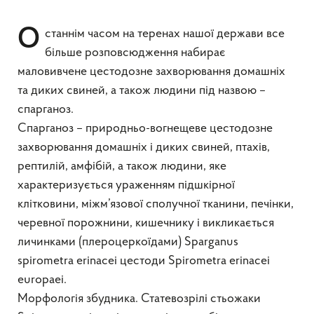
Останнім часом на теренах нашої держави все
більше розповсюдження набирає
маловивчене цестодозне захворювання домашніх
та диких свиней, а також людини під назвою –
спарганоз.
Спарганоз – природньо-вогнещеве цестодозне
захворювання домашніх і диких свиней, птахів,
рептилій, амфібій, а також людини, яке
характеризується ураженням підшкірної
клітковини, міжм’язової сполучної тканини, печінки,
черевної порожнини, кишечнику і викликається
личинками (плероцеркоїдами) Sparganus
spirometra erinacei цестоди Spirometra erinacei
europaei.
Морфологія збудника. Статевозрілі стьожаки