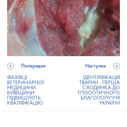
Попередня
Наступна
ФАХІВЦІ
ІДЕНТИФІКАЦІЯ
ВЕТЕРИНАРНОЇ
ТВАРИН - ПЕРША
МЕДИЦИНИ
СХОДИНКА ДО
КИЇВЩИНИ
ЕПІЗООТИЧНОГО
ПІДВИЩУЮТЬ
БЛАГОПОЛУЧЧЯ
КВАЛІФІКАЦІЮ
УКРАЇНИ