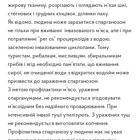
жирову тканину, розрізають і оглядають м’язи шиї,
стегнових і грудних кінцівок, ділянки паху.
Як відомо, людина може заразитися спарганозом
не тільки при вживанні інвазованого м’яса, але і при
потраплянні “per os” процеркоїдів з водою,
заселеною інвазованими циклопами. Тому
туристам, рибалкам, мисливцям, збиральникам
грибів і ягід необхідно пам’ятати, що вживання
сирої, не очищеної води з відкритих водойм може
призвести до зараження спарганозом.
З метою профілактики м’ясо, уражене
спарганумами, не рекомендується згодовувати
м’ясоїдним без надійного проварювання. При
інтенсивній інвазії туші утилізують. З уражених туш
не рекомендується виготовляти копчення.
Профілактика спарганозу у людини має на увазі