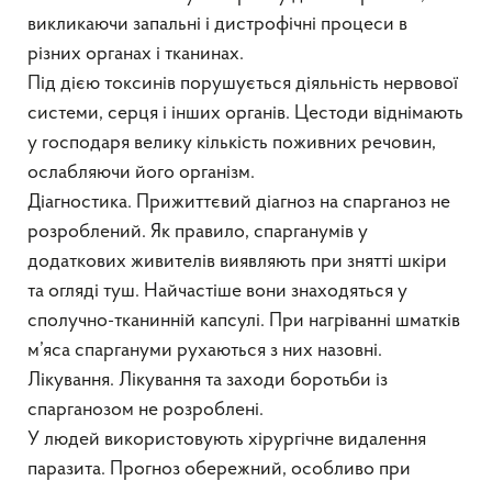
викликаючи запальні і дистрофічні процеси в
різних органах і тканинах.
Під дією токсинів порушується діяльність нервової
системи, серця і інших органів. Цестоди віднімають
у господаря велику кількість поживних речовин,
ослабляючи його організм.
Діагностика. Прижиттєвий діагноз на спарганоз не
розроблений. Як правило, спарганумів у
додаткових живителів виявляють при знятті шкіри
та огляді туш. Найчастіше вони знаходяться у
сполучно-тканинній капсулі. При нагріванні шматків
м’яса спаргануми рухаються з них назовні.
Лікування. Лікування та заходи боротьби із
спарганозом не розроблені.
У людей використовують хірургічне видалення
паразита. Прогноз обережний, особливо при