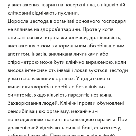
у виснажених тварин на поверхні тіла, в підшкірній
клітковині відмічають пухлини.
Доросла цестода в організмі основного господаря
не впливає на здоров’я тварини. Проте у котів
описані ознаки: втрата живої маси, дратівливість,
виснаження разом з анормальним або збільшеним
апетитом. Інвазія, викликана личинками або
спірометрою може бути клінічно вираженою, коли
висока інтенсивність інвазії і локалізуються цестоди
у життєво важливих органах. У додаткового
живителя хвороба перебігає без клінічних
симптомів, якщо кількість паразитів незначна.
Захворювання людей. Клінічні прояви обумовлені
сенсибілізацією організму, механічним
пошкодженням тканин і локалізацією паразита. При
уражені очей відмічають сильні болі, сльозотечу,