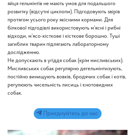
яйця гельмінтів не мають умов для подальшого
розвитку (відсутні циклопи). Підгодовують звірів
протягом усього року якісними кормами. Для
білкової підгодівлі використовують м’ясні і рибні
відходи, м’ясо-кісткове і кісткове борошно. Туші
загиблих тварин підлягають лабораторному
дослідженню.
Не допускають в угіддя собак (крім мисливських).
Мисливських собак регулярно дегельмінтизують,
постійно винищують вовків, бродячих собак і котів,
регулюють чисельність лисиць і єнотовидних
собак.
Приєднуйтесь до нас