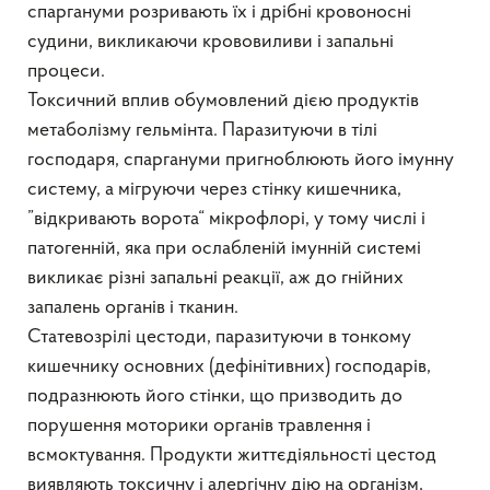
спаргануми розривають їх і дрібні кровоносні
судини, викликаючи крововиливи і запальні
процеси.
Токсичний вплив обумовлений дією продуктів
метаболізму гельмінта. Паразитуючи в тілі
господаря, спаргануми пригноблюють його імунну
систему, а мігруючи через стінку кишечника,
”відкривають ворота“ мікрофлорі, у тому числі і
патогенній, яка при ослабленій імунній системі
викликає різні запальні реакції, аж до гнійних
запалень органів і тканин.
Статевозрілі цестоди, паразитуючи в тонкому
кишечнику основних (дефінітивних) господарів,
подразнюють його стінки, що призводить до
порушення моторики органів травлення і
всмоктування. Продукти життєдіяльності цестод
виявляють токсичну і алергічну дію на організм,