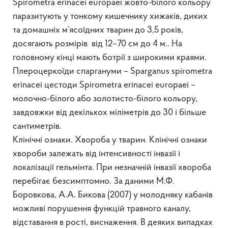
Spirometra erinacei europaei жовто-білого кольору
паразитують у тонкому кишечнику хижаків, диких
та домашніх м’ясоїдних тварин до 3,5 років,
досягають розмірів від 12–70 см до 4 м.. На
головному кінці мають ботрії з широкими краями.
Плероцеркоїди спаргануми – Sparganus spirometra
erinacei цестоди Spirometra erinacei europaei –
молочно-білого або золотисто-білого кольору,
завдовжки від декількох міліметрів до 30 і більше
сантиметрів.
Клінічні ознаки. Хвороба у тварин. Клінічні ознаки
хвороби залежать від інтенсивності інвазії і
локалізації гельмінта. При незначній інвазії хвороба
перебігає безсимптомно. За даними М.Ф.
Боровкова, А.А. Бикова (2007) у молодняку кабанів
можливі порушення функцій травного каналу,
відставання в рості, виснаження. В деяких випадках