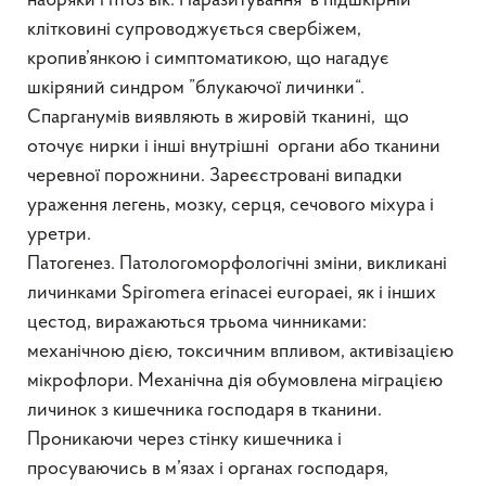
набряки і птоз вік. Паразитування в підшкірній
клітковині супроводжується свербіжем,
кропив’янкою і симптоматикою, що нагадує
шкіряний синдром ”блукаючої личинки“.
Спарганумів виявляють в жировій тканині, що
оточує нирки і інші внутрішні органи або тканини
черевної порожнини. Зареєстровані випадки
ураження легень, мозку, серця, сечового міхура і
уретри.
Патогенез. Патологоморфологічні зміни, викликані
личинками Spiromera erinacei europaei, як і інших
цестод, виражаються трьома чинниками:
механічною дією, токсичним впливом, активізацією
мікрофлори. Механічна дія обумовлена міграцією
личинок з кишечника господаря в тканини.
Проникаючи через стінку кишечника і
просуваючись в м’язах і органах господаря,