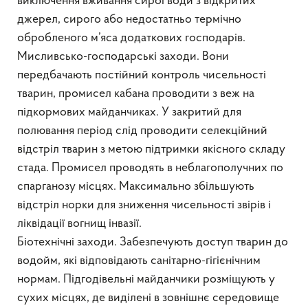
виключення вживання сирої води з відкритих
джерел, сирого або недостатньо термічно
обробленого м’яса додаткових господарів.
Мисливсько-господарські заходи. Вони
передбачають постійний контроль чисельності
тварин, промисел кабана проводити з веж на
підкормових майданчиках. У закритий для
полювання період слід проводити селекційний
відстріл тварин з метою підтримки якісного складу
стада. Промисел проводять в неблагополучних по
спарганозу місцях. Максимально збільшують
відстріл норки для зниження чисельності звірів і
ліквідації вогнищ інвазії.
Біотехнічні заходи. Забезпечують доступ тварин до
водойм, які відповідають санітарно-гігієнічним
нормам. Підгодівельні майданчики розміщують у
сухих місцях, де виділені в зовнішнє середовище