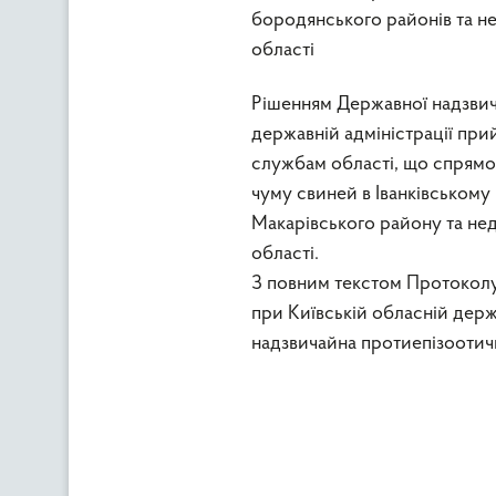
бородянського районів та н
області
Рішенням Державної надзвича
державній адміністрації при
службам області, що спрямов
чуму свиней в Іванківськом
Макарівського району та не
області.
З повним текстом Протоколу
при Київській обласній держ
надзвичайна протиепізоотич