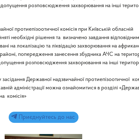
едопущення розповсюдження захворювання на інші терито
йної протиепізоотичної комісія при Київській обласній
йняті необхідні рішення та визначено завдання відповідни
ані на локалізацію та ліквідацію захворювання на африкан
у районі, попередження занесення збудника АЧС на терито
допущення розповсюдження захворювання на інші територі
 засідання Державної надзвичайної протиепізоотичної ком
авній адміністрації можна ознайомитися в розділі «Держа
на комісія»
Приєднуйтесь до нас