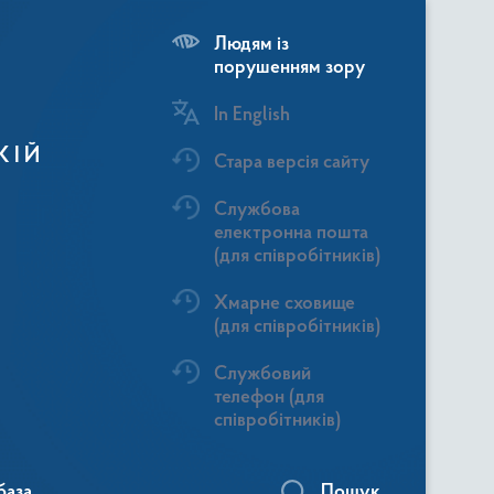
Людям із
порушенням зору
In English
КІЙ
Стара версія сайту
Службова
електронна пошта
(для співробітників)
Хмарне сховище
(для співробітників)
Службовий
телефон (для
співробітників)
база
Пошук