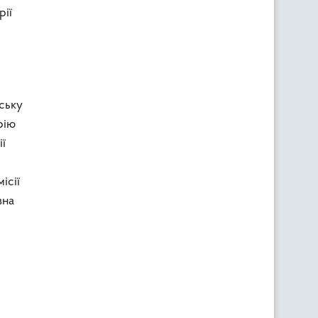
рії
м
ську
рію
ї
ісії
вна