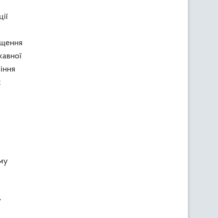
ції
ущення
жавної
іння
х
уму
у