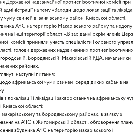
ння Державної надзвичайної протиепізоотичної комісії при
 адміністрації на тему «Заходи щодо локалізації та ліквіда
 чуму свиней в Іванківському районі Київської області,
удника АЧС на територію Макарівського району та недоп
 на інші території області».В засіданні окрім членів Дер
ної комісії прийняли участь спеціалісти Головного управл
ласті, голови державних надзвичайних протиепізоотични
ишгородській, Бородянській, Макарівській РДА, начальники
значених районах.
глянуті наступні питання:
 щодо африканської чуми свиней серед диких кабанів на
ну
в з локалізації і ліквідації захворювання на африканську ч
 Київської області;
в макарівському та бородянському районах, в зв’язку з
вання на АЧС в Житомирській області, обговорення план
сення збудника АЧС на територію макарівського і