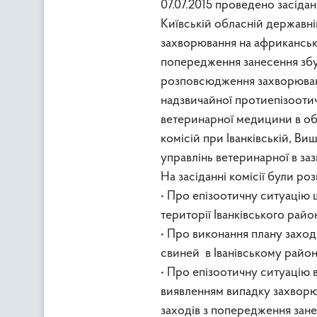
07.07.2015 проведено засіда
Київській обласній державній
захворювання на африканську
попередження занесення зб
розповсюдження захворювання
надзвичайної протиепізоотич
ветеринарної медицини в об
комісій при Іванківській, В
управлінь ветеринарної в за
На засіданні комісії були роз
• Про епізоотичну ситуацію
території Іванківського райо
• Про виконання плану заході
свиней в Іванівському районі
• Про епізоотичну ситуацію 
виявленням випадку захворю
заходів з попередження зане