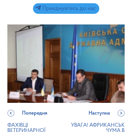
Приєднуйтесь до нас
Попередня
Наступна
ФАХІВЦІ
УВАГА! АФРИКАНСЬК
ВЕТЕРИНАРНОЇ
ЧУМА В