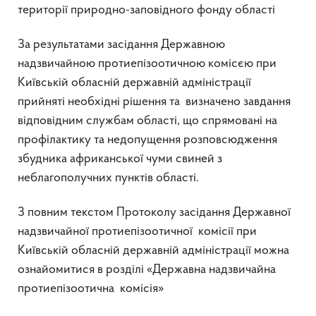
території природно-заповідного фонду області
За результатами засідання Державною
надзвичайною протиепізоотичною комісєю при
Київській обласній державній адміністрації
прийняті необхідні рішення та визначено завдання
відповідним службам області, що спрямовані на
профілактику та недопущення розповсюдження
збудника африканської чуми свиней з
неблагополучних пунктів області.
З повним текстом Протоколу засідання Державної
надзвичайної протиепізоотичної комісії при
Київській обласній державній адміністрації можна
ознайомитися в розділі «Державна надзвичайна
протиепізоотична комісія»