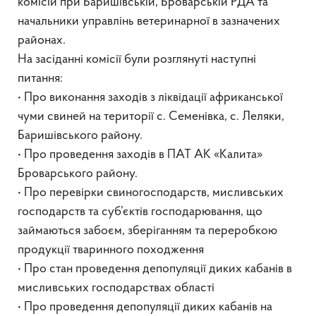
комісій при Баришівській, Броварській РДА та
начальники управлінь ветеринарної в зазначених
районах.
На засіданні комісії були розглянуті наступні
питання:
• Про виконання заходів з ліквідації африканської
чуми свиней на території с. Семенівка, с. Леляки,
Баришівського району.
• Про проведення заходів в ПАТ АК «Калита»
Броварського району.
• Про перевірки свиногосподарств, мисливських
господарств та суб’єктів господарювання, що
займаються забоєм, зберіганням та переробкою
продукції тваринного походження
• Про стан проведення депопуляції диких кабанів в
мисливських господарствах області
• Про проведення депопуляції диких кабанів на