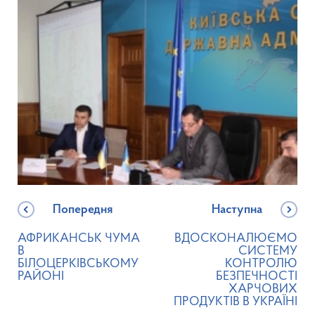
Попередня
Наступна
АФРИКАНСЬК ЧУМА
ВДОСКОНАЛЮЄМО
В
СИСТЕМУ
БІЛОЦЕРКІВСЬКОМУ
КОНТРОЛЮ
РАЙОНІ
БЕЗПЕЧНОСТІ
ХАРЧОВИХ
ПРОДУКТІВ В УКРАЇНІ