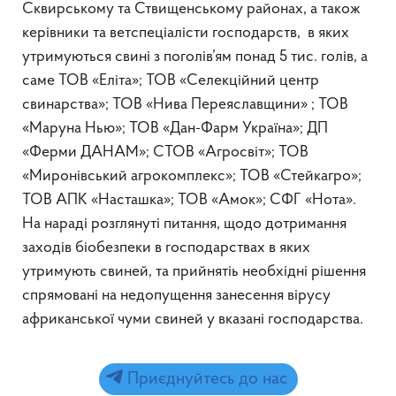
Сквирському та Ствищенському районах, а також
керівники та ветспеціалісти господарств, в яких
утримуються свині з поголів’ям понад 5 тис. голів, а
саме ТОВ «Еліта»; ТОВ «Селекційний центр
свинарства»; ТОВ «Нива Переяславщини» ; ТОВ
«Маруна Нью»; ТОВ «Дан-Фарм Україна»; ДП
«Ферми ДАНАМ»; СТОВ «Агросвіт»; ТОВ
«Миронівський агрокомплекс»; ТОВ «Стейкагро»;
ТОВ АПК «Насташка»; ТОВ «Амок»; СФГ «Нота».
На нараді розглянуті питання, щодо дотримання
заходів біобезпеки в господарствах в яких
утримують свиней, та прийнятіь необхідні рішення
спрямовані на недопущення занесення вірусу
африканської чуми свиней у вказані господарства.
Приєднуйтесь до нас