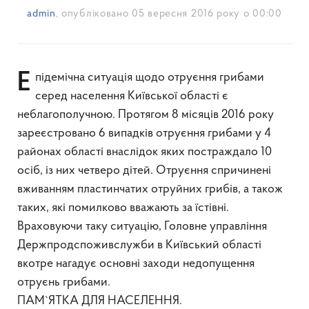
admin
, опубліковано
05 вересня 2016 року о 00:00
Епідемічна ситуація щодо отруєння грибами
серед населення Київської області є
неблагополучною. Протягом 8 місяців 2016 року
зареєстровано 6 випадків отруєння грибами у 4
районах області внаслідок яких постраждало 10
осіб, із них четверо дітей. Отруєння спричинені
вживанням пластинчатих отруйних грибів, а також
таких, які помилково вважають за їстівні.
Враховуючи таку ситуацію, Головне управління
Держпродспоживслужби в Київський області
вкотре нагадує основні заходи недопущення
отруєнь грибами.
ПАМ`ЯТКА ДЛЯ НАСЕЛЕННЯ.