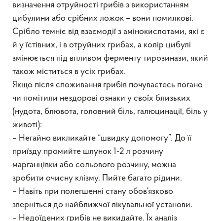
визначення отруйності грибів з використанням
цибулини або срібних ложок – вони помилкові.
Срібло темніє від взаємодії з амінокислотами, які є
й у їстівних, і в отруйних грибах, а колір цибулі
змінюється під впливом ферменту тирозинази, який
також міститься в усіх грибах.
Якщо після споживання грибів почуваєтесь погано
чи помітили нездорові ознаки у своїх близьких
(нудота, блювота, головний біль, галюцинації, біль у
животі):
– Негайно викликайте “швидку допомогу”. До її
приїзду промийте шлунок 1-2 л розчину
марганцівки або сольового розчину, можна
зробити очисну клізму. Пийте багато рідини.
– Навіть при полегшенні стану обов’язково
зверніться до найближчої лікувальної установи.
– Недоїдених грибів не викидайте. Їх аналіз