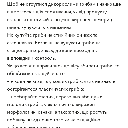
Щоб не отруїтися дикорослими грибами найкраще
відмовтеся від їх споживання, як від продукту
взагалі, а споживайте штучно вирощені печериці,
гливи, купуючи їх в магазинах.
Не купуйте гриби на стихійних ринках та
автошляхах. Безпечніше купувати гриби на
стаціонарних ринках, де вони проходять
відповідний контроль.
Якщо все ж відправились до лісу збирати гриби, то
обов’язково врахуйте таке:
– ніколи не кладіть у кошик грибів, яких не знаєте;
остерігайтеся пластинчатих грибів;
– не збирайте старих, перезрілих або дуже
молодих грибів, у яких нечітко виражені
морфологічні ознаки, а також тих, що ростуть
поблизу швидкісних трас чи на радіаційно
забруднених територіях;