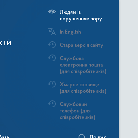
Людям із
порушенням зору
In English
КІЙ
Стара версія сайту
Службова
електронна пошта
(для співробітників)
Хмарне сховище
(для співробітників)
Службовий
телефон (для
співробітників)
база
Пошук