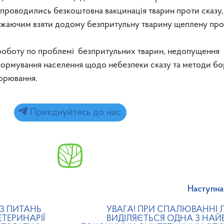
 проводились безкоштовна вакцинація тварин проти сказу,
ажаючим взяти додому безпритульну тварину щеплену про
роботу по проблемі безпритульних тварин, недопущення
інформування населення щодо небезпеки сказу та методи б
ворювання.
Приєднуйтесь до нас
Наступна
 З ПИТАНЬ
УВАГА! ПРИ СПАЛЮВАННІ 
ТЕРИНАРІЇ
ВИДІЛЯЄТЬСЯ ОДНА З НАЙ