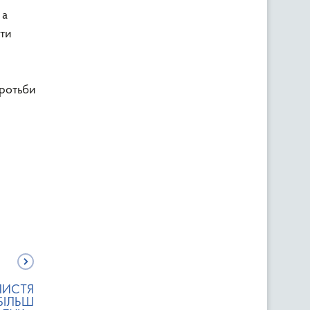
 а
ти
оротьби
ЛИСТЯ
БІЛЬШ