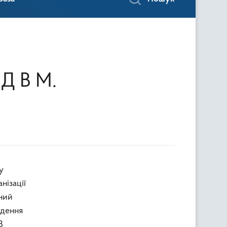
Д В М.
у
нізації
йний
едення
В