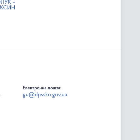
ЛУК –
ОКСИН
Електронна пошта:
8
gu@dpssko.gov.ua