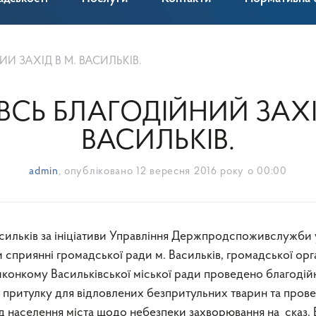
ИЙ ЗАХІД В М. ВАСИЛЬКІВ.
ВСЬ БЛАГОДІЙНИЙ ЗАХІ
ВАСИЛЬКІВ.
admin
, опубліковано
12 вересня 2016 року о 00:00
асильків за ініціативи Управління Держпродспоживслужби 
 сприянні громадської ради м. Васильків, громадської орга
иконкому Васильківської міської ради проведено благоді
і притулку для відловлених безпритульних тварин та пров
д населення міста щодо небезпеки захворювання на сказ. 