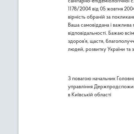
санітарно-епідеміологічної
1178/2004 від 05 жовтня 200
вірність обраній за поклика
Ваша самовіддана і важлива 
відповідальності. Бажаю всім
здоров’я, щастя, благополучч
людей, розвитку України та 
З повагою начальник Головн
управління Держпродспож
в Київській