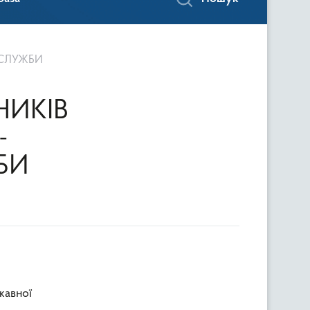
 СЛУЖБИ
НИКІВ
-
БИ
жавної