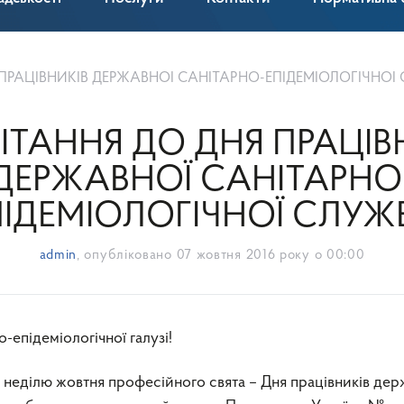
 ПРАЦІВНИКІВ ДЕРЖАВНОЇ САНІТАРНО-ЕПІДЕМІОЛОГІЧНОЇ
ІТАННЯ ДО ДНЯ ПРАЦІВ
ДЕРЖАВНОЇ САНІТАРНО
ПІДЕМІОЛОГІЧНОЇ СЛУЖ
admin
, опубліковано
07 жовтня 2016 року о 00:00
о-епідеміологічної галузі!
у неділю жовтня професійного свята – Дня працівників дер