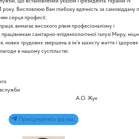
 служби, що встановлений указом Президента України №
4 року. Висловлюю Вам глибоку вдячність за самовіддану 
нням серця професії.
праця, вимагає високого рівня професіоналізму і
 працівникам санітарно-епідеміологічної галузі Миру, міц
я, нових трудових звершень в ім’я захисту життя і здоровя
злагоди в нашому суспільстві.
ого
ивслужби
 області А.О. Жук
Приєднуйтесь до нас