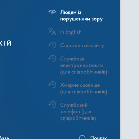
Людям із
порушенням зору
In English
КІЙ
Стара версія сайту
Службова
електронна пошта
(для співробітників)
Хмарне сховище
(для співробітників)
Службовий
телефон (для
співробітників)
база
Пошук