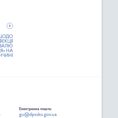
 ЩОДО
ЕКЦІЇ
ИВАЛЮ
Я» НА
ЧЧИНІ
Електронна пошта:
8
gu@dpssko.gov.ua