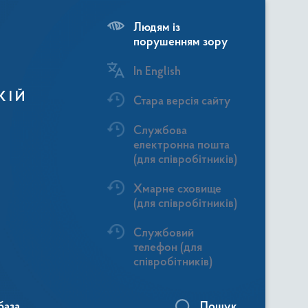
Людям із
порушенням зору
In English
КІЙ
Стара версія сайту
Службова
електронна пошта
(для співробітників)
Хмарне сховище
(для співробітників)
Службовий
телефон (для
співробітників)
база
Пошук