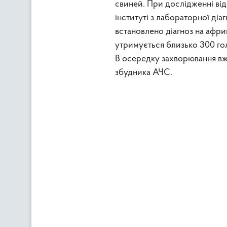
свиней. При дослідженні ві
інституті з лабораторної діа
встановлено діагноз на афр
утримується близько 300 гол
В осередку захворювання вж
збудника АЧС.