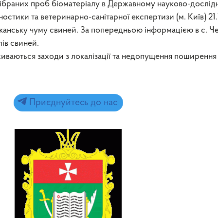
дібраних проб біоматеріалу в Державному науково-дослі
гностики та ветеринарно-санітарної експертизи (м. Київ) 21.
иканську чуму свиней. За попередньою інформацією в с. Ч
ів свиней.
иваються заходи з локалізації та недопущення поширення
Приєднуйтесь до нас