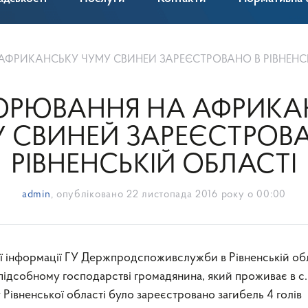
ФРИКАНСЬКУ ЧУМУ СВИНЕЙ ЗАРЕЄСТРОВАНО В РІВНЕНСЬК
ОРЮВАННЯ НА АФРИКА
 СВИНЕЙ ЗАРЕЄСТРОВ
РІВНЕНСЬКІЙ ОБЛАСТІ
admin
, опубліковано
22 листопада 2016 року о 00:00
 підсобному господарстві громадянина, який проживає в с.
івненської області було зареєстровано загибель 4 голів