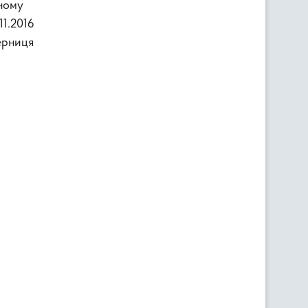
дному
11.2016
ерниця