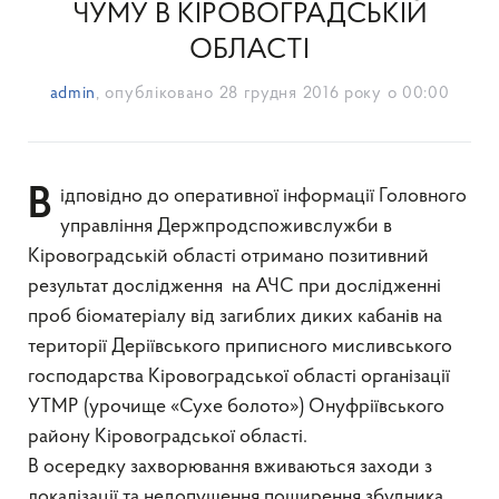
ЧУМУ В КІРОВОГРАДСЬКІЙ
ОБЛАСТІ
admin
, опубліковано
28 грудня 2016 року о 00:00
Відповідно до оперативної інформації Головного
управління Держпродспоживслужби в
Кіровоградській області отримано позитивний
результат дослідження на АЧС при дослідженні
проб біоматеріалу від загиблих диких кабанів на
території Деріївського приписного мисливського
господарства Кіровоградської області організації
УТМР (урочище «Сухе болото») Онуфріївського
району Кіровоградської області.
В осередку захворювання вживаються заходи з
локалізації та недопущення поширення збудника