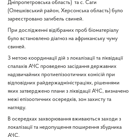
Дніпропетровська
область
)
та с. Саги
(Олешківський район, Херсонська область) було
зареєстровано загибель свиней.
При дослідженні відібраних проб біоматеріалу
було встановлено діагноз на африканську чуму
свиней.
З метою координації дій з локалізації та ліквідації
спалахів АЧС проведено засідання державних
надзвичайних протиепізоотичних комісій при
відповідних райдержадміністраціях, рішеннями
яких затверджено плани з ліквідації АЧС, визначено
межі епізоотичних осередків, зон захисту та
нагляду.
В осередках захворювання вживаються заходи з
локалізації та недопущення поширення збудника
АЧС.