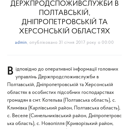
ДЕРЖПРОДСПОЖИВСЛУЖБИ В
ПОЛТАВСЬКІЙ,
ДНІПРОПЕТРОВСЬКІЙ ТА
ХЕРСОНСЬКІЙ ОБЛАСТЯХ
admin
, опубліковано
31 січня 2017 року о 00:00
Відповідно до оперативної інформації головних
управлінь Держпродспоживслужби в
Полтавській,
Дніпропетровській та
Херсонській
областях в особистих підсобних господарствах
громадян в смт. Котельва (Полтавська область), с.
Климівка (Карлівський район, Полтавська область),
с.
Веселе
(
Синельниківський
район,
Дніпропетровс
ька
область
),
с.
Новопілля (Криворізький район,