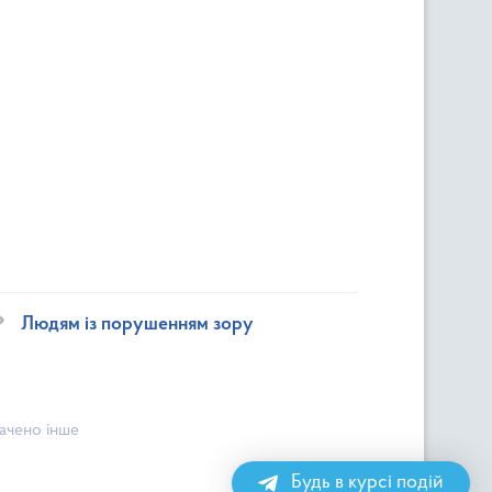
Людям із порушенням зору
начено інше
Будь в курсі подій