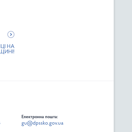
ЦІ НА
ЩИНІ!
Електронна пошта:
8
gu@dpssko.gov.ua