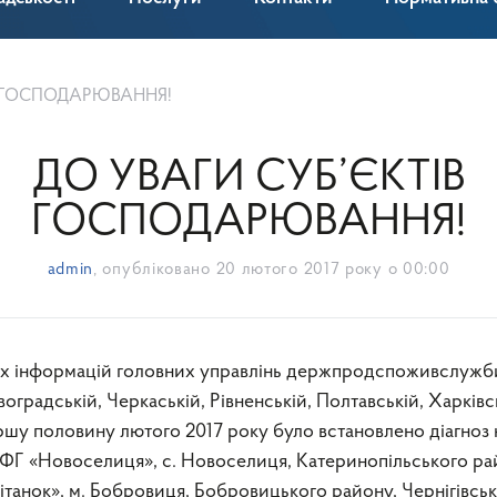
В ГОСПОДАРЮВАННЯ!
ДО УВАГИ СУБ’ЄКТІВ
ГОСПОДАРЮВАННЯ!
admin
, опубліковано
20 лютого 2017 року о 00:00
оградській, Черкаській, Рівненській, Полтавській, Харківс
ершу половину лютого 2017 року було встановлено діагноз 
 ФГ «Новоселиця», с. Новоселиця, Катеринопільського ра
ітанок», м. Бобровиця, Бобровицького району, Чернігівськ