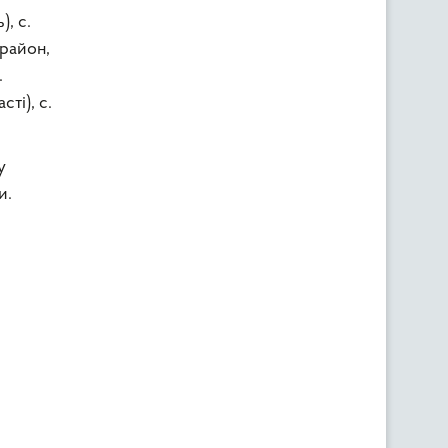
, с.
 район,
.
ті), с.
у
и.