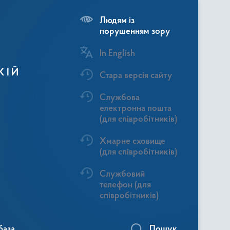
Людям із
порушенням зору
In English
КІЙ
Стара версія сайту
Службова
електронна пошта
(для співробітників)
Хмарне сховище
(для співробітників)
Службовий
телефон (для
співробітників)
база
Пошук