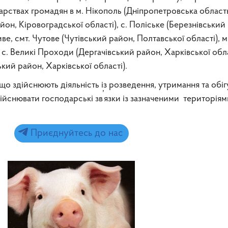
арствах громадян в м. Нікополь (Дніпропетровська область)
йон, Кіровоградської області), с. Поліське (Березнівський
иве, смт. Чутове (Чутівський район, Полтавської області), м
с. Великі Проходи (Дергачівський район, Харківської облас
ий район, Харківської області).
о здійснюють діяльність із розведення, утримання та обіг
’
йснювати господарські зв
язки із зазначеними територіям
Приєднуйтесь до нас