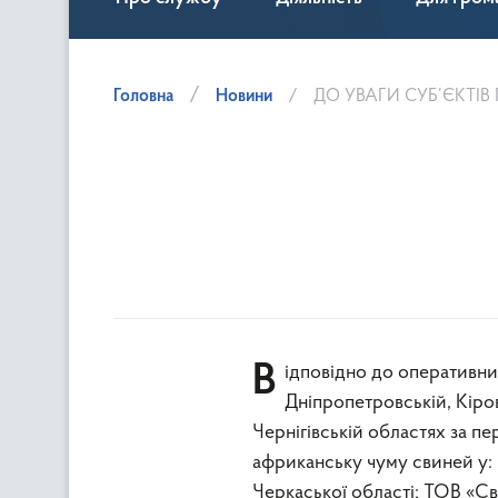
Головна
Новини
ДО УВАГИ СУБ’ЄКТІ
Відповідно до оперативних інформацій головних управлінь держпродспоживслужби в
Дніпропетровській, Кіров
Чернігівській областях за п
африканську чуму свиней у:
Черкаської області; ТОВ «Св