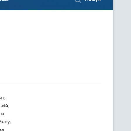
ькій,
на
йону,
ої