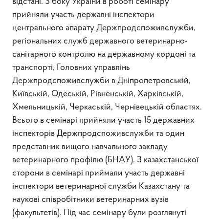
відстані. З боку України в роботі семінару
прийняли участь державні інспектори
центрального апарату Держпродспоживслужби,
регіональних служб державного ветеринарно-
санітарного контролю на державному кордоні та
транспорті, Головних управлінь
Держпродспоживслужби в Дніпропетровській,
Київській, Одеській, Рівненській, Харківській,
Хмельницькій, Черкаській, Чернівецькій областях.
Всього в семінарі прийняли участь 15 державних
інспекторів Держпродспоживслужби та один
представник вищого навчального закладу
ветеринарного профілю (БНАУ). З казахстанської
сторони в семінарі приймали участь державні
інспектори ветеринарної служби Казахстану та
наукові співробітники ветеринарних вузів
(факультетів). Під час семінару були розглянуті