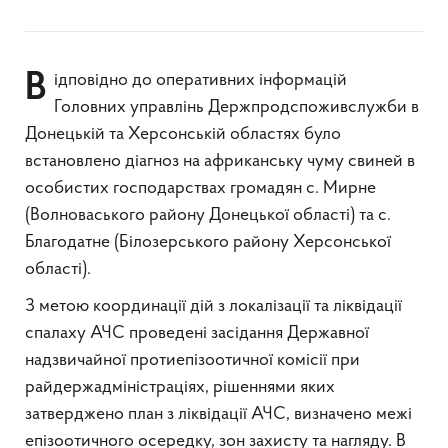
Відповідно до оперативних інформацій
Головних управлінь Держпродспоживслужби в
Донецькій та Херсонській областях було
встановлено діагноз на африканську чуму свиней в
особистих господарствах громадян с. Мирне
(Волноваського району Донецької області) та с.
Благодатне (Білозерського району Херсонської
області).
З метою координації дій з локалізації та ліквідації
спалаху АЧС проведені засідання Державної
надзвичайної протиепізоотичної комісії при
райдержадміністраціях, рішеннями яких
затверджено план з ліквідації АЧС, визначено межі
епізоотичного осередку, зон захисту та нагляду. В