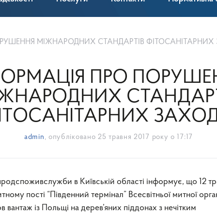
РУШЕННЯ МІЖНАРОДНИХ СТАНДАРТІВ ФІТОСАНІТАРНИХ 
ФОРМАЦІЯ ПРО ПОРУШЕ
ІЖНАРОДНИХ СТАНДАРТ
ІТОСАНІТАРНИХ ЗАХОД
admin
, опубліковано
25 травня 2017 року о 17:17
тному пості “Південний термінал” Всесвітньої митної орган
в вантаж із Польщі на дерев’яних піддонах з нечітким