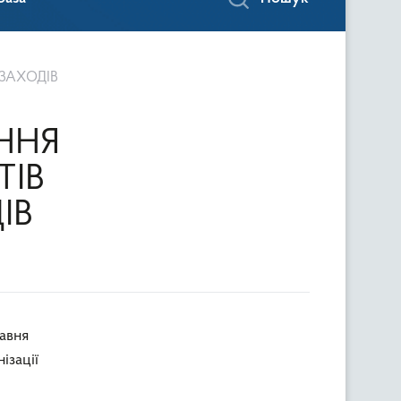
ЗАХОДІВ
ННЯ
ІВ
ІВ
ізації