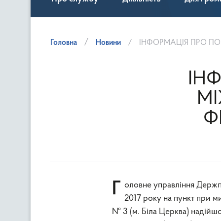
Головна
Новини
ІНФОРМАЦІЯ ПРО ПО
ІН
М
Ф
Головне управління Держпродспоживслужби в Київській області інформує, що 12 травня
2017 року на пункт при ми
№ 3 (м. Біла Церква) надійшо