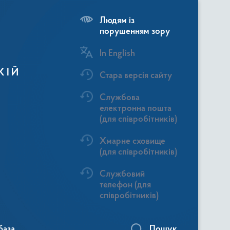
Людям із
порушенням зору
In English
КІЙ
Стара версія сайту
Службова
електронна пошта
(для співробітників)
Хмарне сховище
(для співробітників)
Службовий
телефон (для
співробітників)
база
Пошук