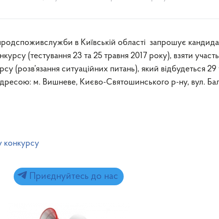
урсу (тестування 23 та 25 травня 2017 року), взяти участь
су (розв’язання ситуаційних питань), який відбудеться 29
а адресою: м. Вишневе, Києво-Святошинського р-ну, вул. Ба
у конкурсу
Приєднуйтесь до нас