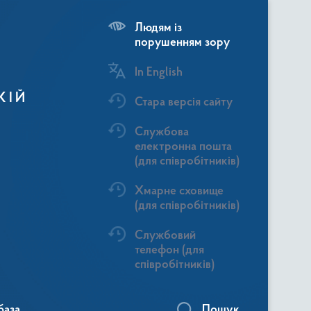
Людям із
порушенням зору
In English
КІЙ
Стара версія сайту
Службова
електронна пошта
(для співробітників)
Хмарне сховище
(для співробітників)
Службовий
телефон (для
співробітників)
база
Пошук