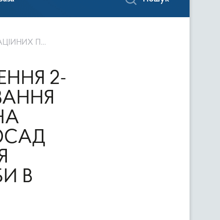
И В КИЇВСЬКІЙ ОБЛАСТІ
ННЯ 2-
ЗАННЯ
НА
ОСАД
Я
И В