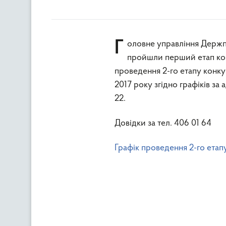
Головне управління Держпродспоживслужби в Київській області запрошує кандидатів, які
пройшли перший етап конк
проведення 2-го етапу конкур
2017 року згідно графіків з
22.
Довідки за тел. 406 01 64
Графік проведення 2-го етап