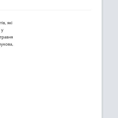
 у
 травня
лукова,