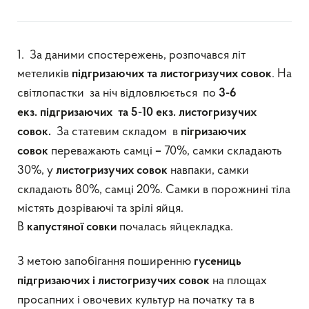
1. За даними спостережень, розпочався літ
метеликів
. На
підгризаючих та листогризучих совок
світлопастки за ніч відловлюється по
3-6
екз.
підгризаючих та 5-10 екз. листогризучих
За статевим складом в
совок.
пігризаючих
переважають самці
70%, самки складають
совок
–
30%, у
навпаки, самки
листогризучих
совок
складають 80%, самці 20%. Самки в порожнині тіла
містять дозріваючі та зрілі яйця.
В
почалась яйцекладка.
капустяної
совки
З метою запобігання поширенню
гусениць
на площах
підгризаючих і листогризучих совок
просапних і овочевих культур на початку та в