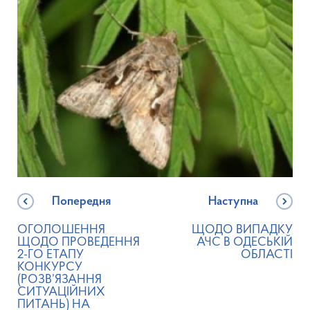
Попередня
Наступна
ОГОЛОШЕННЯ
ЩОДО ВИПАДКУ
ЩОДО ПРОВЕДЕННЯ
АЧС В ОДЕСЬКІЙ
2-ГО ЕТАПУ
ОБЛАСТІ
КОНКУРСУ
(РОЗВ’ЯЗАННЯ
СИТУАЦІЙНИХ
ПИТАНЬ) НА