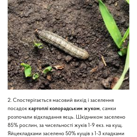
2. Спостерігається масовий вихід і заселення
посадок
, самки
картоплі
колорадським жуком
розпочали відкладання яєць. Шкідником заселено
85% рослин, за чисельності жуків 1-9 екз. на кущ.
Яйцекладками заселено 50% кущів з 1-3 кладками