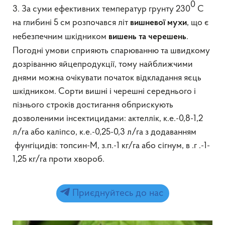
0
3. За суми ефективних температур грунту 230
С
на глибині 5 см розпочався літ
, що є
вишневої мухи
небезпечним шкідником
.
вишень та черешень
Погодні умови сприяють спарюванню та швидкому
дозріванню яйцепродукції, тому найближчими
днями можна очікувати початок відкладання яєць
шкідником. Сорти вишні і черешні середнього і
пізнього строків достигання обприскують
дозволеними інсектицидами: актеллік, к.е.-0,8-1,2
л/га або каліпсо, к.е.-0,25-0,3 л/га з додаванням
фунгіцидів: топсин-М, з.п.-1 кг/га або сігнум, в .г .-1-
1,25 кг/га проти хвороб.
Приєднуйтесь до нас