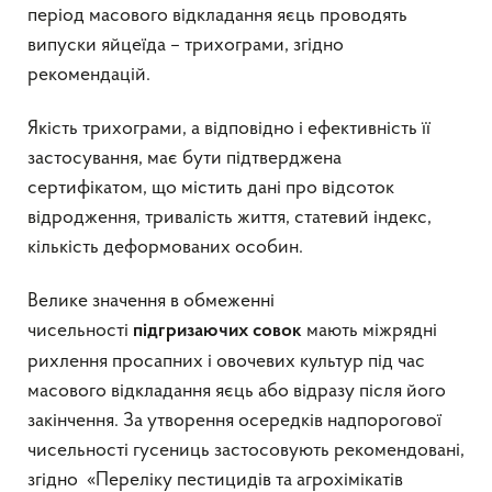
період масового відкладання яєць проводять
випуски яйцеїда – трихограми, згідно
рекомендацій.
Якість трихограми, а відповідно і ефективність її
застосування, має бути підтверджена
сертифікатом, що містить дані про відсоток
відродження, тривалість життя, статевий індекс,
кількість деформованих особин.
Велике значення в обмеженні
чисельності
мають міжрядні
підгризаючих совок
рихлення просапних і овочевих культур під час
масового відкладання яєць або відразу після його
закінчення. За утворення осередків надпорогової
чисельності гусениць застосовують рекомендовані,
згідно «Переліку пестицидів та агрохімікатів