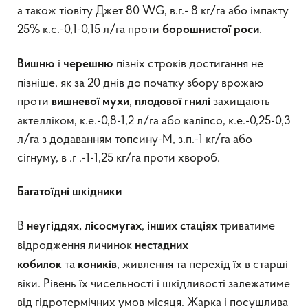
а також тіовіту Джет 80 WG, в.г.- 8 кг/га або імпакту
25% к.с.-0,1-0,15 л/га проти
.
борошнистої роси
і
пізніх строків достигання не
Вишню
черешню
пізніше, як за 20 днів до початку збору врожаю
проти
,
захищають
вишневої мухи
плодової гнилі
актелліком, к.е.-0,8-1,2 л/га або каліпсо, к.е.-0,25-0,3
л/га з додаванням топсину-М, з.п.-1 кг/га або
сігнуму, в .г .-1-1,25 кг/га проти хвороб.
Багатоїдні шкідники
В
,
триватиме
неугіддях, лісосмугах
інших стаціях
відродження личинок
нестадних
та
, живлення та перехід їх в старші
кобилок
коників
віки. Рівень їх чисельності і шкідливості залежатиме
від гідротермічних умов місяця. Жарка і посушлива