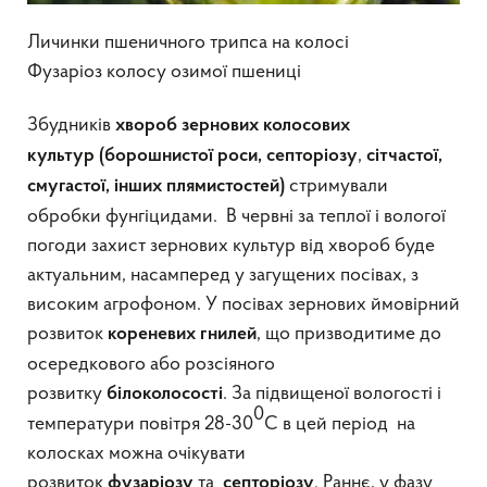
Личинки пшеничного трипса на колосі
Фузаріоз колосу озимої пшениці
Збудників
хвороб
зернових колосових
,
культур
(борошнистої роси, септоріозу
сітчастої,
стримували
смугастої, інших плямистостей)
обробки фунгіцидами. В червні за теплої і вологої
погоди захист зернових культур від хвороб буде
актуальним, насамперед у загущених посівах, з
високим агрофоном. У посівах зернових ймовірний
розвиток
, що призводитиме до
кореневих гнилей
осередкового або розсіяного
розвитку
. За підвищеної вологості і
білоколосості
0
температури повітря 28-30
С в цей період на
колосках можна очікувати
розвиток
та
. Раннє, у фазу
фузаріозу
септоріозу