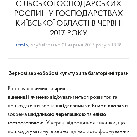
СІЛЬСЬКОГОСПОДАРСЬКИХ
РОСЛИН У ГОСПОДАРСТВАХ
КИЇВСЬКОЇ ОБЛАСТІ В ЧЕРВНІ
2017 РОКУ
admin
, опубліковано
01 червня 2017 року о 18:18
Зернові,зернобобові культури та багаторічні трави
В посівах
та
озимих
ярих
і
відбуватиметься розвиток та
пшениці
ячменю
пошкодження зерна
,
шкідливими хлібними клопами
зокрема
та
шкідливою
черепашкою
елією
. У червні відродяться личинки, що
гостроголовою
пошкоджуватимуть зерно під час його формування-