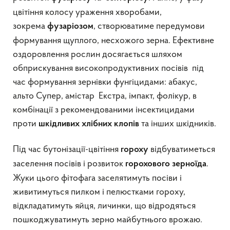
цвітіння колосу ураження хворобами,
зокрема
, створюватиме передумови
фузаріозом
формування щуплого, несхожого зерна. Ефективне
оздоровлення рослин досягається шляхом
обприскування високопродуктивних посівів під
час формування зернівки фунгіцидами: абакус,
альто Супер, амістар Екстра, імпакт, фолікур, в
комбінації з рекомендованими інсектицидами
проти
та інших шкідників.
шкідливих хлібних клопів
Під час бутонізації-цвітіння
відбуватиметься
гороху
заселення посівів і розвиток
.
горохового зерноїда
Жуки цього фітофага заселятимуть посіви і
живитимуться пилком і пелюстками гороху,
відкладатимуть яйця, личинки, що відродяться
пошкоджуватимуть зерно майбутнього врожаю.