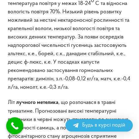
0
температура повітря у межах 18-24
С та відносна
вологість повітря 70%. Низький рівень розвитку
можливий за нестачі нектароносної рослинності та
крапельної вологи, низької вологості повітря та
високих денних температур. За появи осередків
надпорогової чисельності гусениць застосовують
альтекс, к.е., борей, с.к., данадим стабільний, к.е.,
децис ф-люкс, к.е. У посадках капусти
рекомендовано застосування гормональних
препаратів: димілін, з.п.-0,08-0,12 кг/га, матч, к.е.-0,4
л/га, номолт, к.е.-0,3 л/га.
Літ
, що розпочався в травні
лучного метелика
триватиме. Прогнозовані високі температурні
показники в червні можуть призвести до зниження
Будь в курсі подій
плодючості самиць, а постійний моніторинг
фітосанітарного стану агроценозів сприятиме