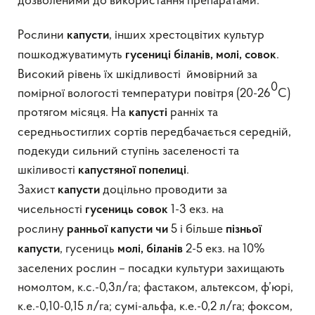
дозволеними до використання препаратами.
Рослини
, інших хрестоцвітих культур
капусти
пошкоджуватимуть
.
гусениці
біланів, молі, совок
Високий рівень їх шкідливості ймовірний за
0
помірної вологості температури повітря (20-26
С)
протягом місяця. На
ранніх та
капусті
середньостиглих сортів передбачається середній,
подекуди сильний ступінь заселеності та
шкіливості
.
капустяної попелиці
Захист
доцільно проводити за
капусти
чисельності
1-3 екз. на
гусениць
совок
рослину
5 і більше
ранньої капусти чи
пізньої
, гусениць
2-5 екз. на 10%
капусти
молі, біланів
заселених рослин – посадки культури захищають
номолтом, к.с.-0,3л/га; фастаком, альтексом, ф’юрі,
к.е.-0,10-0,15 л/га; сумі-альфа, к.е.-0,2 л/га; фоксом,