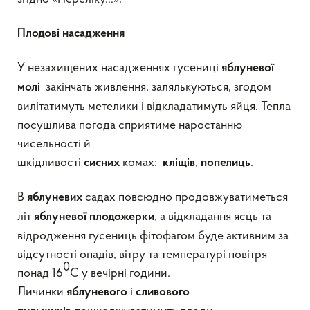
Плодові насадження
У незахищених насадженнях гусениці
яблуневої
закінчать живлення, залялькуються, згодом
молі
вилітатимуть метелики і відкладатимуть яйця. Тепла
посушлива погода сприятиме наростанню
чисельності й
шкідливості
комах:
,
.
сисних
кліщів
попелиць
В
садах повсюдно продовжуватиметься
яблуневих
літ
, а відкладання яєць та
яблуневої плодожерки
відродження гусениць фітофагом буде активним за
відсутності опадів, вітру та температурі повітря
0
понад 16
С у вечірні години.
Личинки
і
яблуневого
сливового