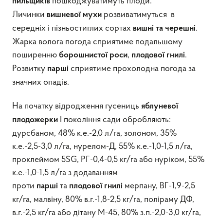
пошкоджуватимуть плоди.
пильщиків
Личинки
розвиватимуться в
вишневої
мухи
середніх і пізньостиглих сортах
.
вишні та черешні
Жарка волога погода сприятиме подальшому
поширенню
,
.
борошнистої роси
плодової гнилі
Розвитку
сприятиме прохолодна погода за
парші
значних опадів.
На початку відродження гусениць
яблуневої
I покоління сади обробляють:
плодожерки
дурсбаном, 48% к.е.-2,0 л/га, золоном, 35%
к.е.-2,5-3,0 л/га, нурелом-Д, 55% к.е.-1,0-1,5 л/га,
проклеймом 5SG, РГ-0,4-0,5 кг/га або нуріком, 55%
к.е.-1,0-1,5 л/га з додаванням
проти
та
мерпану, ВГ-1,9-2,5
парші
плодової гнилі
кг/га, малвіну, 80% в.г.-1,8-2,5 кг/га, поліраму ДФ,
в.г.-2,5 кг/га або дітану М-45, 80% з.п.-2,0-3,0 кг/га,