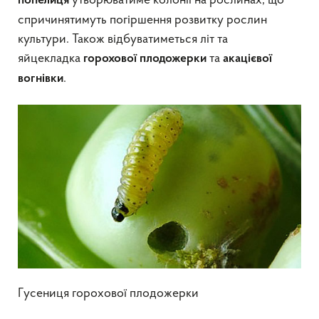
утворюватиме колонії на рослинах, що
попелиця
спричинятимуть погіршення розвитку рослин
культури. Також відбуватиметься літ та
яйцекладка
та
горохової плодожерки
акацієвої
.
вогнівки
Гусениця горохової плодожерки