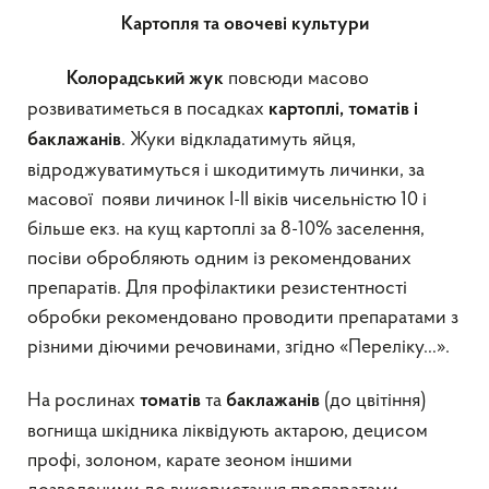
Картопля та овочеві культури
повсюди масово
Колорадський жук
розвиватиметься в посадках
картоплі, томатів і
. Жуки відкладатимуть яйця,
баклажанів
відроджуватимуться і шкодитимуть личинки, за
масової появи личинок I-II віків чисельністю 10 і
більше екз. на кущ картоплі за 8-10% заселення,
посіви обробляють одним із рекомендованих
препаратів. Для профілактики резистентності
обробки рекомендовано проводити препаратами з
різними діючими речовинами, згідно «Переліку…».
На рослинах
та
(до цвітіння)
томатів
баклажанів
вогнища шкідника ліквідують актарою, децисом
профі, золоном, карате зеоном іншими