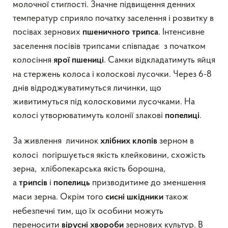
молочної стиглості. Значне підвищення денних
температур сприяло початку заселення і розвитку в
посівах зернових
. Інтенсивне
пшеничного трипса
заселення посівів трипсами співпадає з початком
колосіння
. Самки відкладатимуть яйця
ярої пшениці
на стержень колоса і колоскові лусочки. Через 6-8
днів відроджуватимуться личинки, що
живитимуться під колосковими лусочками. На
колосі утворюватимуть колонії злакові
.
попелиці
За живлення личинок
зерном в
хлібних клопів
колосі погіршується якість клейковини, схожість
зерна, хлібопекарська якість борошна,
а
і
призводитиме до зменшення
трипсів
попелиць
маси зерна. Окрім того
також
сисні шкідники
небезпечні тим, що їх особини можуть
переносити
зернових культур. В
вірусні хвороби