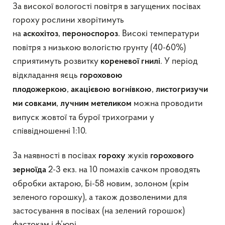
За високої вологості повітря в загущених посівах
гороху рослини хворітимуть
на
,
. Високі температури
аскохітоз
пероноспороз
повітря з низькою вологістю грунту (40-60%)
сприятимуть розвитку
. У період
кореневої гнилі
відкладання яєць
гороховою
,
,
плодожеркою
акацієвою
вогнівкою
листогризучи
,
можна проводити
ми совками
лучним
метеликом
випуск жовтої та бурої трихограми у
співвідношенні 1:10.
За наявності в посівах
жуків
гороху
горохового
2-3 екз. на 10 помахів сачком проводять
зерноїда
обробки актарою, Бі-58 новим, золоном (крім
зеленого горошку), а також дозволеними для
застосування в посівах (на зелений горошок)
фастокам і ф’юрі.