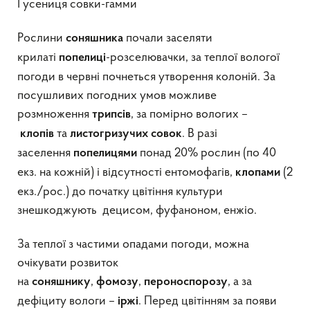
Гусениця совки-гамми
Рослини
почали заселяти
соняшника
крилаті
-розселювачки, за теплої вологої
попелиці
погоди в червні почнеться утворення колоній. За
посушливих погодних умов можливе
розмноження
, за помірно вологих –
трипсів
та
. В разі
клопів
листогризучих совок
заселення
понад 20% рослин (по 40
попелицями
екз. на кожній) і відсутності ентомофагів,
(2
клопами
екз./рос.) до початку цвітіння культури
знешкоджують децисом, фуфаноном, енжіо.
За теплої з частими опадами погоди, можна
очікувати розвиток
на
,
,
, а за
соняшнику
фомозу
пероноспорозу
дефіциту вологи –
. Перед цвітінням за появи
іржі