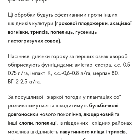
Ці обробки будуть ефективними проти інших
шкідників культури
(грохової плодожерки, акацієвої
вогнівки, трипсів,
попелиць, гусениць
листогризучих совок).
Насіннєві ділянки гороху за перших ознак хвороб
обприскують фунгіцидами; амістар екстра, к.с.-0,5-
0,75 л/га, імпакт К, к.с.-0,6-0,8 л/га, мерпан 80,
ВГ-2-2,5 кг/га.
За посушливої і жаркої погоди у плантаціях сої
розвиватимуться та шкодитимуть
бульбочкові
нового покоління,
та
довгоносики
люцерновий
інші
,
, в південних і східних районах
клопи
попелиці
можлива шкідливість
і
,
павутинного кліща
трипсів