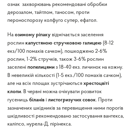
ознак захворювань рекомендовані обробки
дерозалом, тайтлом, таносом, проти
пероноспорозу колфуго супер, ефатол.
На
відмічається заселення
озимому ріпаку
рослин
(8-12
капустяною
стручко
во
ю галицею
екз/100 помахів сачком), пошкоджено 2-6%
рослин, 1-2% стручків, також 3-6% рослин
заселені
з 18-40 екз. личинок на кожну.
попелицями
В невеликій кількості (1-5 екз./100 помахів сачком),
але на всіх площах зустрічаються
хрестоцвіті
. В червні можна очікувати розвиток
клопи
гусениць
і
. Проти
біланів
листогризучих совок
зазначених шкідників за перевищення ними порогів
шкідливості рекомендовано застосування вантекса,
каліпсо, нурела-Д, пірінекса.