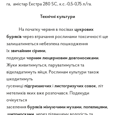
га, амістар Екстра 280 SC, к.с.-0,5-0,75 л/га.
Технічні культури
На початку червня в посівах
цукрових
через втрачання рослинами токсичності ще
буряків
залишатиметься небезпека пошкодження
їх
,
звичайним
сірими
подекуди
.
чорним
люцерновим
довгоносиками
Жуки живитимуться, паруватимуться та
відкладатимуть яйця. Рослинам культури також
шкодитимуть
гусениці
і
, літ
підгризаючих
листогризучих совок
метеликів яких вже розпочався. Подекуди
очікується
заселення
,
,
буряків
мінуючими
мухами
попелицями
, через підвищену вологість та
щитоносками