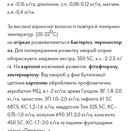
к.е.-0,15 л/га, діміліном, з.п.-0,08-0,12 кг/га, матчем,
к.е.-0,4 л/га.
За високої відносної вологості повітря й помірних
0
температур (20-22
С)
на
розвиватиметься
,
огірках
бактеріоз
пероноспор
Для попередження розвитку хвороб огірки
оз.
обприскують медяном екстра, 350 SC, к.с.-2-2,5 л/
га. На
можливий розвиток
картоплі
фітофторозу,
Від хвороб у фазі бутонізації-
альтернаріозу.
цвітіння
обробляють профілактично
картоплю
акробатом МЦ, в.г.-2 кг/га; арева Голдом, ВГ-1,8-2,0
кг,/га, захистом, ЗП-1,0–2,0 кг/га, інфініто 61 SC
687,5, КС-1,2–1,6 л/га, квадрісом Топ 325 SC, КС–
0,75–1,0 л/га, кольтом 690 ЗП-2,0 кг/га, консенто
450 SC, КС-1,7–2,0 л/га та іншими фунгіцидами
згідно «Переліку…».