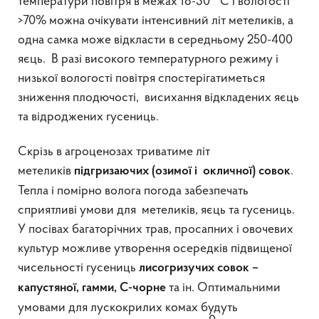
температури повітря в межах 18-30
С і вологості
>70% можна очікувати інтенсивний літ метеликів, а
одна самка може відкласти в середньому 250-400
яєць. В разі високого температурного режиму і
низької вологості повітря спостерігатиметься
зниження плодючості, висихання відкладених яєць
та відроджених гусениць.
Скрізь в агроценозах триватиме літ
метеликів
.
підгризаючих (озимої і окличної)
совок
Тепла і помірно волога погода забезпечать
сприятливі умови для метеликів, яєць та гусениць.
У посівах багаторічних трав, просапних і овочевих
культур можливе утворення осередків підвищеної
чисельності гусениць
лисогризучих
совок –
та ін. Оптимальними
капустяної, гамми, С-чорне
умовами для лускокрилих комах будуть