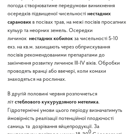
погода створюватиме передумови виникнення
осередків підвищеної чисельності
нестадних
в посівах трав, на межі посівів просапних
саранових
кульур та неорних земель. Осередки
личинок
за чисельності 5-10
нестадних кобилок
екз. на кв.м. захищають через обприскування
посівів рекомендованими препаратами до
закінчення розвитку личинок III-IV віків. Обробки
проводять вранці або ввечері, коли комахи
знаходяться на рослинах.
В другій половині червня розпочнеться
літ
.
стеблового кукурудзяного метелика
Гідротермічні умови цього періоду визначатимуть
ймовірність реалізації потенційної плодючості
самиць та дозрівання яйцепродукції. За
0