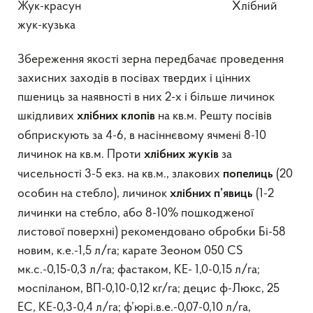
Жук-красун Хлібний
жук-кузька
Збереження якості зерна передбачає проведення
захисних заходів в посівах твердих і цінних
пшениць за наявності в них 2-х і більше личинок
шкідливих
на кв.м. Решту посівів
хлібних
клопів
обприскують за 4-6, в насіннєвому ячмені 8-10
личинок на кв.м. Проти
за
хлібних жуків
чисельності 3-5 екз. на кв.м., злакових
(20
попелиць
особин на стебло), личинок
(1-2
хлібних п’явиць
личинки на стебло, або 8-10% пошкодженої
листової поверхні) рекомендовано обробки Бі-58
новим, к.е.-1,5 л/га; карате Зеоном 050 СS
мк.с.-0,15-0,3 л/га; фастаком, КЕ- 1,0-0,15 л/га;
моспіланом, ВП-0,10-0,12 кг/га; децис ф-Люкс, 25
EC, KE-0,3-0,4 л/га; ф’юрі.в.е.-0,07-0,10 л/га,