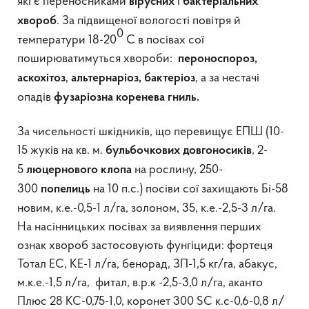
які є переносниками
і
вірусних
бактеріальних
. За підвищеної вологості повітря й
хвороб
0
температури 18-20
С в посівах сої
поширюватимуться хвороби:
пероноспороз,
,
, а за нестачі
аскохітоз
альтернаріоз, бактеріоз
опадів
фузаріозна коренева гниль.
За чисельності шкідників, що перевищує ЕПШ (10-
15 жуків на кв. м.
, 2-
бульбочкових довгоносиків
5
на рослину, 250-
люцернового клопа
300
на 10 п.с.) посіви сої захищають Бі-58
попелиць
новим, к.е.-0,5-1 л/га, золоном, 35, к.е.-2,5-3 л/га.
На насінницьких посівах за виявлення перших
ознак хвороб застосовують фунгіциди: фортеця
Тотал ЕС, КЕ-1 л/га, бенорад, ЗП-1,5 кг/га, абакус,
м.к.е.-1,5 л/га, фитал, в.р.к -2,5-3,0 л/га, аканто
Плюс 28 КС-0,75-1,0, коронет 300 SC к.с-0,6-0,8 л/