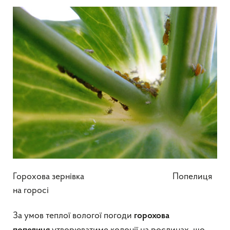
Горохова зернівка Попелиця
на горосі
За умов теплої вологої погоди
горохова