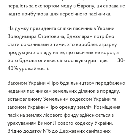
першість за експортом меду в Європу, ця справа не
надто прибуткова для пересічного пасічника.
На думку президента спілки пасічників України
Володимира Стретовича, бджолярам потрібно
стати союзниками з тими, хто виробляє аграрну
продукцію з огляду на те, що пасічник не ворог, а
його бджола опилює сільгоспкультури і дає 30-
40% урожайності.
Законом України «Про бджільництво» передбачено
надання пасічникам земельних ділянок в порядку,
встановленому Земельним кодексом України та
законом України «Про оренду землі». Розміщення
пасік на землях лісового фонду здійснюється з
урахуванням Вимог Лісового кодексу України.
Згідно додатку №5 до Державних санітарних