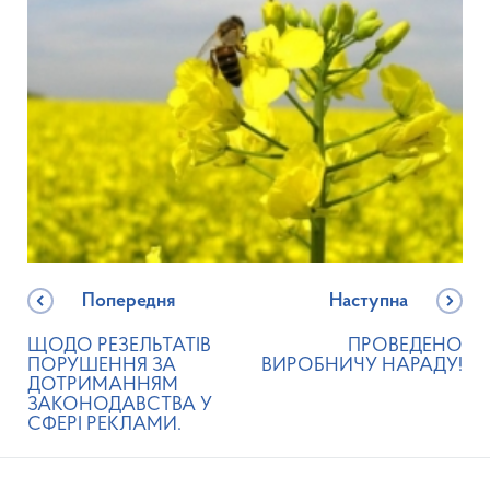
Попередня
Наступна
ЩОДО РЕЗЕЛЬТАТІВ
ПРОВЕДЕНО
ПОРУШЕННЯ ЗА
ВИРОБНИЧУ НАРАДУ!
ДОТРИМАННЯМ
ЗАКОНОДАВСТВА У
СФЕРІ РЕКЛАМИ.