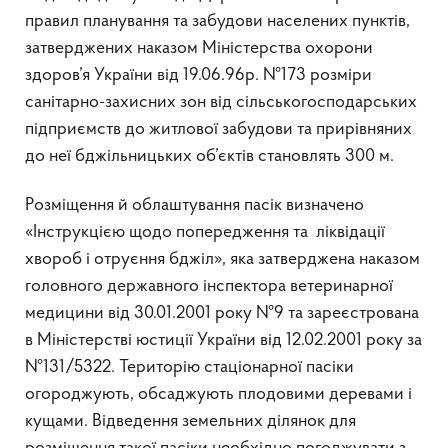
правил планування та забудови населених пунктів,
затверджених наказом Міністерства охорони
здоров’я України від 19.06.96р. №173 розміри
санітарно-захисних зон від сільськогосподарських
підприємств до житлової забудови та прирівняних
до неї бджільницьких об’єктів становлять 300 м.
Розміщення й облаштування пасік визначено
«Інструкцією щодо попередження та ліквідації
хвороб і отруєння бджіл», яка затверджена наказом
головного державного інспектора ветеринарної
медицини від 30.01.2001 року №9 та зареєстрована
в Міністерстві юстиції України від 12.02.2001 року за
№131/5322. Територію стаціонарної пасіки
огороджують, обсаджують плодовими деревами і
кущами. Відведення земельних ділянок для