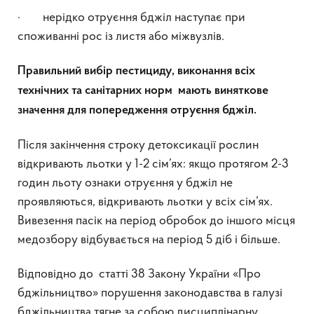
· нерідко отруєння бджіл наступає при
споживанні рос із листя або міжвузлів.
Правильний вибір пестициду, виконання всіх
технічних та санітарних норм мають виняткове
значення для попередження отруєння бджіл.
Після закінчення строку детоксикації рослин
відкривають льотки у 1-2 сім’ях: якщо протягом 2-3
годин льоту ознаки отруєння у бджіл не
проявляються, відкривають льотки у всіх сім’ях.
Вивезення пасік на період обробок до іншого місця
медозбору відбувається на період 5 діб і більше.
Відповідно до статті 38 Закону України «Про
бджільництво» порушення законодавства в галузі
бджільництва тягне за собою дисциплінарну,