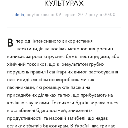
КУЛЬТУРАХ
admin
, опубліковано
09 червня 2017 року о 00:00
В період інтенсивного використання
інсектицидів на посівах медоносних рослин
виникає загроза отруєння бджіл пестицидами, або
хімічний токсикоз, що є результатом грубих
порушень правил і санітарних вимог застосування
пестицидів як сільгоспвиробниками так і
пасічниками, які розміщують пасіки на
присадибних ділянках та тих, що прибувають на
кочівлю з вуликами. Токсикози бджіл виражаються
в ослабленні бджолосімей, зниженні їх
продуктивності та масовій загибелі, що надає
великих збитків бджолярам. В Україні, яка тримає