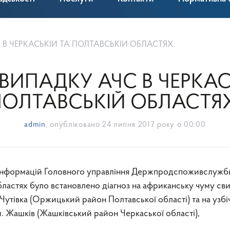
В ЧЕРКАСЬКІЙ ТА ПОЛТАВСЬКІЙ ОБЛАСТЯХ.
ИПАДКУ АЧС В ЧЕРКАС
ПОЛТАВСЬКІЙ ОБЛАСТЯХ
admin
, опубліковано
24 липня 2017 року о 00:00
 інформацій Головного управління Держпродспоживслужб
бластях було встановлено діагноз на африканську чуму св
Чутівка (Оржицький район Полтавської області) та на узбі
. Жашків (Жашківський район Черкаської області),