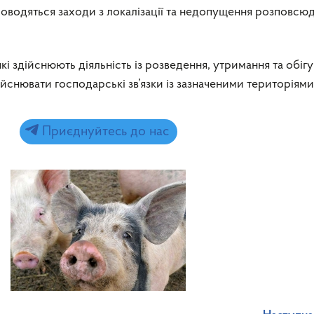
оводяться заходи з локалізації та недопущення розповсю
і здійснюють діяльність із розведення, утримання та обігу
снювати господарські зв’язки із зазначеними територіями
Приєднуйтесь до нас