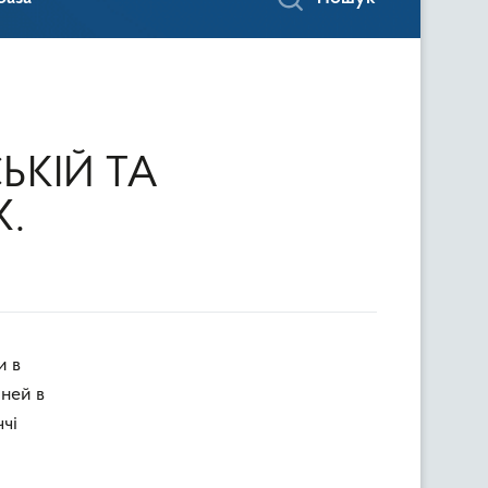
ЬКІЙ ТА
.
и в
иней в
ччі