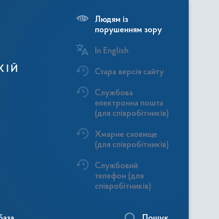
Людям із
порушенням зору
In English
КІЙ
Стара версія сайту
Службова
електронна пошта
(для співробітників)
Хмарне сховище
(для співробітників)
Службовий
телефон (для
співробітників)
база
Пошук