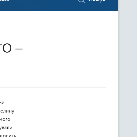
ГО —
!
ни
ослину
омого
вували
 досить