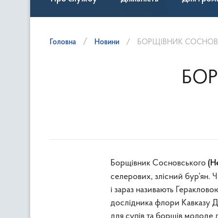
Головна
Новини
БОРЩІВНИК СОСНОВ
БОР
Борщівник Сосновського
(H
селерових, злісний бур’ян. 
і зараз називають Гераклово
дослідника флори Кавказу Д.
для супів та борщів молоде л