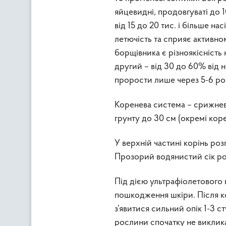
яйцевидні, продовгуваті до
від 15 до 20 тис. і більше н
летючість та сприяє актив
борщівника є різноякісність 
другий – від 30 до 60% від 
прорости лише через 5-6 рокі
Коренева система – срижнева
грунту до 30 см (окремі кор
У верхній частині корінь роз
Прозорий водянистий сік ро
Під дією ультрафіолетового
пошкодження шкіри. Після ко
з’явитися сильний опік 1-3 
рослини спочатку не виклика