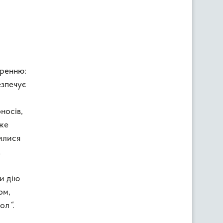
иренню:
езпечує
носів,
вже
вилися
а
и дію
ом,
нол
“
.