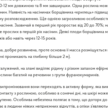
 10-12 мм довжиною та 8 мм завширшки. Одна рослина мож
асінин. Наявність на насінинах борщівника «крилець» підвищ
ному розповсюдженню. Ще однією загрозливою особливіс
насіння. Зазвичай в перший рік проростає від 20 до 70%; н
не прослих в першій рік насінин. Деякі плоди борщівника 
в або навіть через 12-15 років.
, добре розвинена, проте основна її масса розміщується 
ені проникають на глибину більше 2 м).
галужений, на зламі виділяє рідину з різким запахом ефірної
слини багатий на речовини з групи фуранокумаринів.
 випромінювання вони переходять в активну форму, яка ви
нтакту з рослиною, особливо в сонячні дні, на шкірі може
ступеню. Особлива небезпека полягає в тому, що доторк до
є в людини ніяких неприємних відчуттів, а опіки з’являють