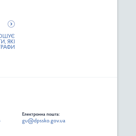
РОШУЄ
, ЯКІ
ТРАФИ
Електронна пошта:
8
gu@dpssko.gov.ua