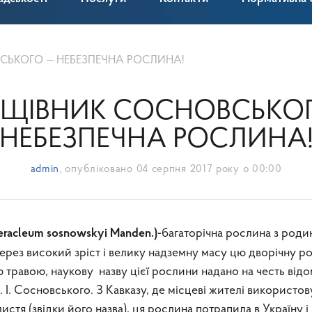
СЬКОГО — НЕБЕЗПЕЧНА РОСЛИНА!
ЩІВНИК СОСНОВСЬКО
НЕБЕЗПЕЧНА РОСЛИНА
admin
, опубліковано
04 серпня 2017 року о 00:00
багаторічна рослина з роди
eracleum sosnowskyi
Manden.)-
Через високий зріст і велику надземну масу цю дворічну р
ю травою, наукову назву цієї рослини надано на честь від
 І. Сосновського. З Кавказу, де місцеві жителі використо
истя (звідки його назва), ця рослина потрапила в Україну і