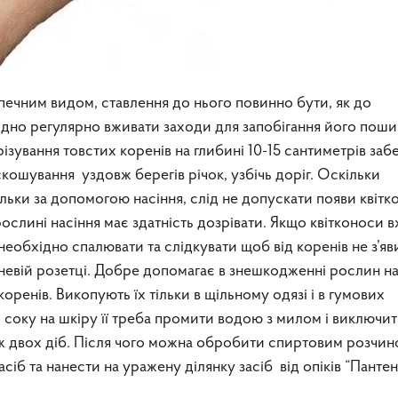
печним видом, ставлення до нього повинно бути, як до
ідно регулярно вживати заходи для запобігання його пош
ізування товстих коренів на глибині 10-15 сантиметрів заб
кошування уздовж берегів річок, узбічь доріг. Оскільки
ьки за допомогою насіння, слід не допускати появи квітко
ослині насіння має здатність дозрівати. Якщо квітконоси 
необхідно спалювати та слідкувати щоб від коренів не з’я
еневій розетці. Добре допомагає в знешкодженні рослин н
оренів. Викопують їх тільки в щільному одязі і в гумових
 соку на шкіру її треба промити водою з милом і виключит
 двох діб. Після чого можна обробити спиртовим розчин
сіб та нанести на уражену ділянку засіб від опіків “Панте