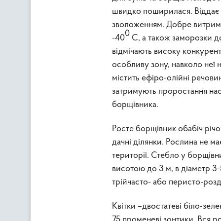
швидко поширилася. Віддає 
зволоженням. Добре витриму
0
-40
С, а також заморозки д
відмічають високу конкурен
особливу зону, навколо неї н
містить ефіро-олійні речови
затримують проростання насі
борщівника.
Росте борщiвник обабiч рiчок
дачнi дiлянки. Рослина не м
території. Стебло у борщів
висотою до 3 м, в діаметр 3-
трійчасто- або перисто-розділ
Квітки –двостатеві біло-зелені
75 променеві зонтики. Вся 