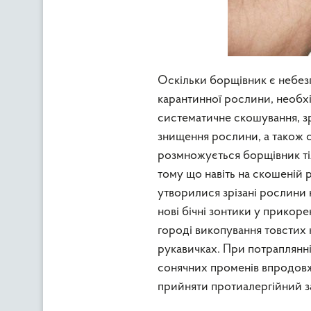
Оскільки борщівник є небез
карантинної рослини, необх
систематичне скошування, зр
знищення рослини, а також с
розмножується борщівник тіл
тому що навіть на скошеній р
утворилися зрізані рослини 
нові бічні зонтики у прикор
городі викопування товстих к
рукавичках. При потраплянні
сонячних променів впродовж
прийняти протиалергійний за