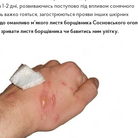
з 1-2 дні, розвиваючись поступово під впливом сонячного
нь важко гояться, загострюються прояви інших шкірних
ь до оманливо м’якого листя борщівника Сосновського ого
 зривати листя борщівника чи бавитись ним улітку.