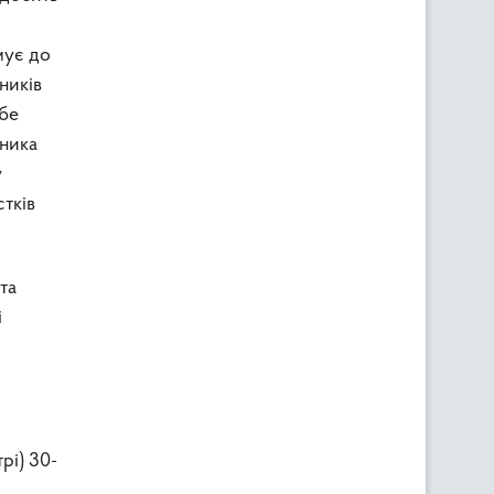
мує до
ників
ебе
вника
у
тків
та
і
трі) 30-