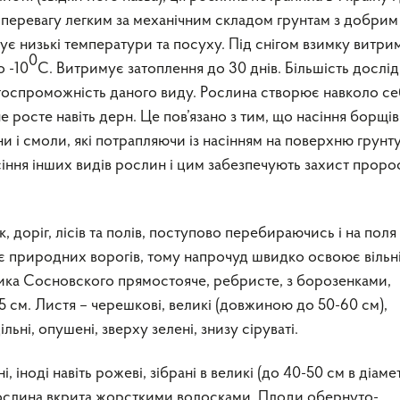
перевагу легким за механічним складом грунтам з добрим
є низькі температури та посуху. Під снігом взимку витри
0
о -10
С. Витримує затоплення до 30 днів. Більшість дослід
тоспроможність даного виду. Рослина створює навколо с
е росте навіть дерн. Це пов’язано з тим, що насіння борщі
ни і смоли, які потрапляючи із насінням на поверхню грунт
ння інших видів рослин і цим забезпечують захист пророс
, дорiг, лiсiв та полiв, поступово перебираючись i на поля 
ає природних ворогів, тому напрочуд швидко освоює вільн
ника Сосновского прямостояче, ребристе, з борозенками,
5 см. Листя – черешкові, великі (довжиною до 50-60 см),
ьні, опушені, зверху зелені, знизу сіруваті.
, іноді навіть рожеві, зібрані в великі (до 40-50 см в діаме
рослина вкрита жорсткими волосками. Плоди обернуто-