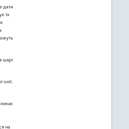
е дати
ує їх
тю
а
можуть
в шарі
 олії.
кликає
ся на