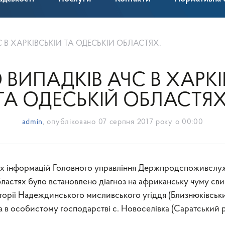
В ХАРКІВСЬКІЙ ТА ОДЕСЬКІЙ ОБЛАСТЯХ.
ВИПАДКІВ АЧС В ХАРКІ
ТА ОДЕСЬКІЙ ОБЛАСТЯХ
admin
, опубліковано
07 серпня 2017 року о 00:00
бластях було встановлено діагноз на африканську чуму св
торії Надеждинського мисливського угіддя (Близнюківськ
та в особистому господарстві с. Новоселівка (Саратський 