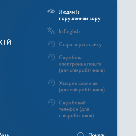
Людям із
порушенням зору
In English
КІЙ
Стара версія сайту
Службова
електронна пошта
(для співробітників)
Хмарне сховище
(для співробітників)
Службовий
телефон (для
співробітників)
база
Пошук