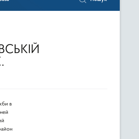
ВСЬКІЙ
.
иней
ий
район