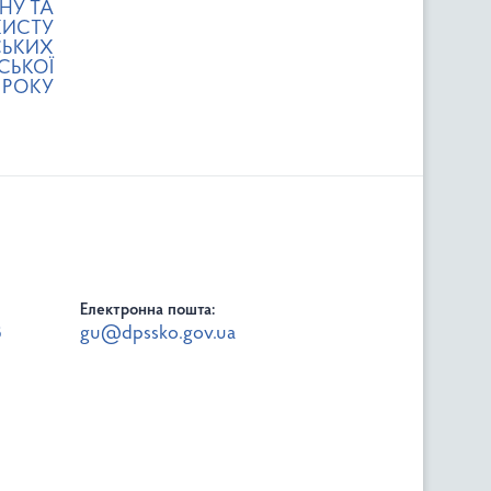
НУ ТА
ХИСТУ
СЬКИХ
СЬКОЇ
7 РОКУ
Електронна пошта:
8
gu@dpssko.gov.ua