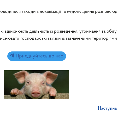
оводяться заходи з локалізації та недопущення розповсю
і здійснюють діяльність із розведення, утримання та обігу
снювати господарські зв’язки із зазначеними територіями
Приєднуйтесь до нас
Наступна