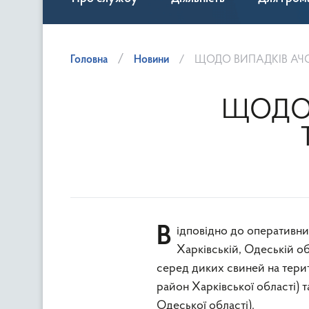
Головна
Новини
ЩОДО ВИПАДКІВ АЧС 
ЩОДО 
Відповідно до оперативних інформацій Головного управління Держпродспоживслужби в
Харківській, Одеській о
серед диких свиней на тери
район Харківської області) 
Одеської області).