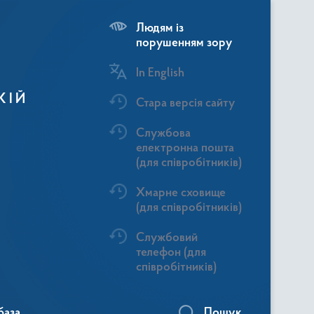
Людям із
порушенням зору
In English
КІЙ
Стара версія сайту
Службова
електронна пошта
(для співробітників)
Хмарне сховище
(для співробітників)
Службовий
телефон (для
співробітників)
база
Пошук