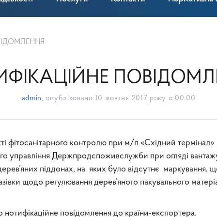
ВІДОМЛЕННЯ
ИФІКАЦІЙНЕ ПОВІДОМЛ
admin
, опубліковано
10 жовтня 2017 року о 00:00
кті фітосанітарного контролю при м/п «Східний термінал»
о управління Держпродспоживслужби при огляді вантаж
 дерев’яних піддонах, на яких було відсутнє маркування, щ
вки щодо регулювання дерев’яного пакувального матері
 нотифікаційне повідомлення до країни-експортера.