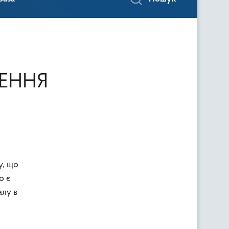
ЕННЯ
у, що
о є
алу в