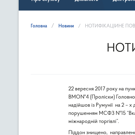
Головна
Новини
НОТИФІКАЦІЙНЕ ПО
НОТ
22 вересня 2017 року на пун
ВМО№4 (Проліски) Головног
надійшов із Румунії на 2 – х
порушенням МСФЗ №15 “Вказі
міжнародній торгівлі”.
Піддон знищено, направлено