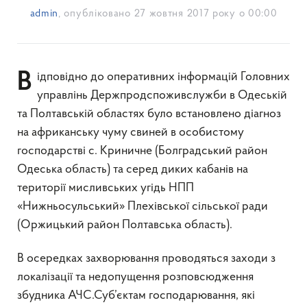
admin
, опубліковано
27 жовтня 2017 року о 00:00
Відповідно до оперативних інформацій Головних
управлінь Держпродспоживслужби в Одеській
та Полтавській областях було встановлено діагноз
на африканську чуму свиней в особистому
господарстві с. Криничне (Болградський район
Одеська область) та серед диких кабанів на
території мисливських угідь НПП
«Нижньосульський» Плехівської сільської ради
(Оржицький район Полтавська область).
В осередках захворювання проводяться заходи з
локалізації та недопущення розповсюдження
збудника АЧС.Суб’єктам господарювання, які