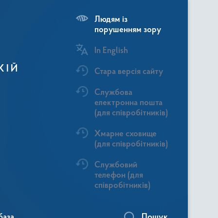
Людям із
порушенням зору
In English
КІЙ
Стара версія сайту
Службова
електронна пошта
(для співробітників)
Хмарне сховище
(для співробітників)
Службовий
телефон (для
співробітників)
база
Пошук