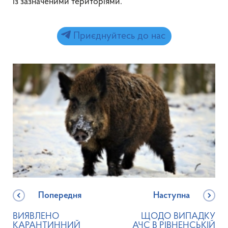
із зазначеними територіями.
Приєднуйтесь до нас
Попередня
Наступна
ВИЯВЛЕНО
ЩОДО ВИПАДКУ
КАРАНТИННИЙ
АЧС В РІВНЕНСЬКІЙ