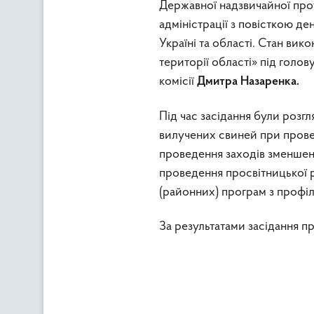
Державної надзвичайної прот
адміністрації з повісткою д
Україні та області. Стан ви
території області» під голо
комісії
Дмитра Назаренка.
Під час засідання були розг
вилучених свиней при провед
проведення заходів зменшенн
проведення просвітницької 
(районних) програм з профі
За результатами засідання п