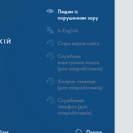
Людям із
порушенням зору
In English
КІЙ
Стара версія сайту
Службова
електронна пошта
(для співробітників)
Хмарне сховище
(для співробітників)
Службовий
телефон (для
співробітників)
база
Пошук