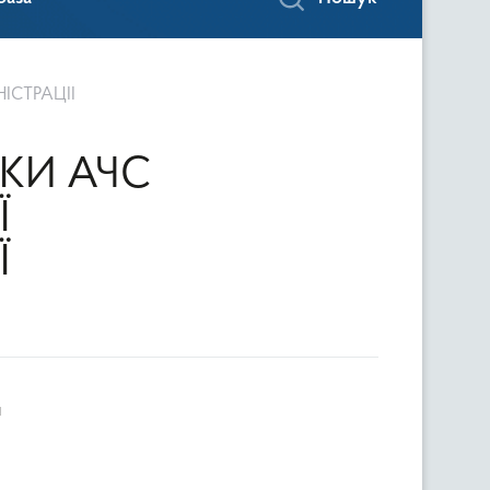
ІСТРАЦІЇ
КИ АЧС
Ї
Ї
и