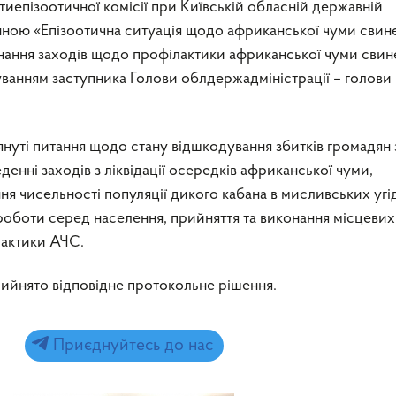
иепізоотичної комісії при Київській обласній державній
енною «Епізоотична ситуація щодо африканської чуми свин
конання заходів щодо профілактики африканської чуми свин
вуванням заступника Голови облдержадміністрації – голови
лянуті питання щодо стану відшкодування збитків громадян 
енні заходів з ліквідації осередків африканської чуми,
я чисельності популяції дикого кабана в мисливських угі
роботи серед населення, прийняття та виконання місцевих
лактики АЧС.
рийнято відповідне протокольне рішення.
Приєднуйтесь до нас