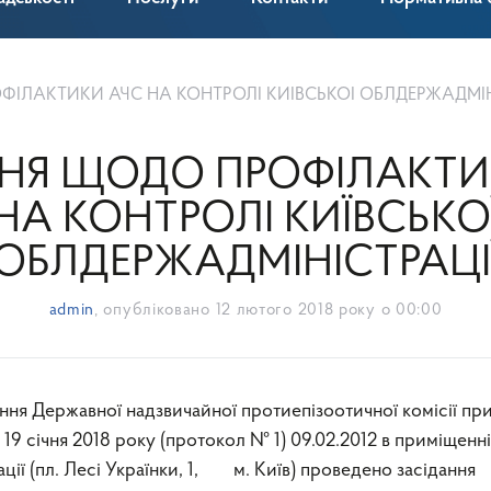
ІЛАКТИКИ АЧС НА КОНТРОЛІ КИЇВСЬКОЇ ОБЛДЕРЖАДМІН
НЯ ЩОДО ПРОФІЛАКТИ
НА КОНТРОЛІ КИЇВСЬКО
ОБЛДЕРЖАДМІНІСТРАЦІ
admin
, опубліковано
12 лютого 2018 року о 00:00
ння Державної надзвичайної протиепізоотичної комісії пр
д 19 січня 2018 року (протокол № 1) 09.02.2012 в приміщенні
ції (пл. Лесі Українки, 1, м. Київ) проведено засідання