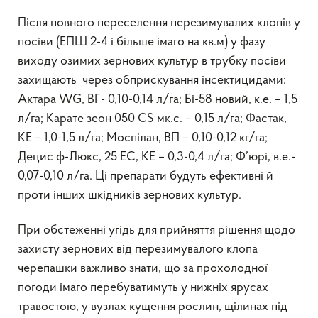
Після повного переселення перезимувалих клопів у
посіви (ЕПШ 2-4 і більше імаго на кв.м) у фазу
виходу озимих зернових культур в трубку посіви
захищають через обприскування інсектицидами:
Актара WG, ВГ- 0,10-0,14 л/га; Бі-58 новий, к.е. – 1,5
л/га; Карате зеон 050 СS мк.с. – 0,15 л/га; Фастак,
КЕ – 1,0-1,5 л/га; Моспілан, ВП – 0,10-0,12 кг/га;
Децис ф-Люкс, 25 ЕС, КЕ – 0,3-0,4 л/га; Ф’юрі, в.е.-
0,07-0,10 л/га. Ці препарати будуть ефективні й
проти інших шкідників зернових культур.
При обстеженні угідь для прийняття рішення щодо
захисту зернових від перезимувалого клопа
черепашки важливо знати, що за прохолодної
погоди імаго перебуватимуть у нижніх ярусах
травостою, у вузлах кущення рослин, щілинах під