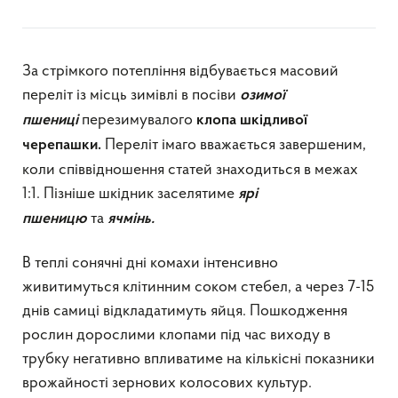
За стрімкого потепління відбувається масовий
переліт із місць зимівлі в посіви
озимої
перезимувалого
пшениці
клопа шкідливої
Переліт імаго вважається завершеним,
черепашки.
коли співвідношення статей знаходиться в межах
1:1. Пізніше шкідник заселятиме
ярі
та
пшеницю
ячмінь.
В теплі сонячні дні комахи інтенсивно
живитимуться клітинним соком стебел, а через 7-15
днів самиці відкладатимуть яйця. Пошкодження
рослин дорослими клопами під час виходу в
трубку негативно впливатиме на кількісні показники
врожайності зернових колосових культур.