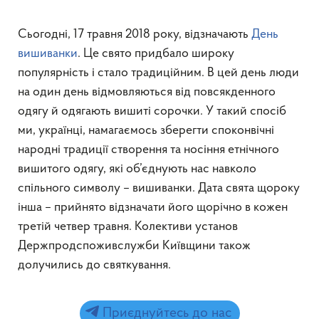
Сьогодні, 17 травня 2018 року, відзначають
День
вишиванки
. Це свято придбало широку
популярність і стало традиційним. В цей день люди
на один день відмовляються від повсякденного
одягу й одягають вишиті сорочки. У такий спосіб
ми, українці, намагаємось зберегти споконвічні
народні традиції створення та носіння етнічного
вишитого одягу, які об’єднують нас навколо
спільного символу – вишиванки. Дата свята щороку
інша – прийнято відзначати його щорічно в кожен
третій четвер травня. Колективи установ
Держпродспоживслужби Київщини також
долучились до святкування.
Приєднуйтесь до нас