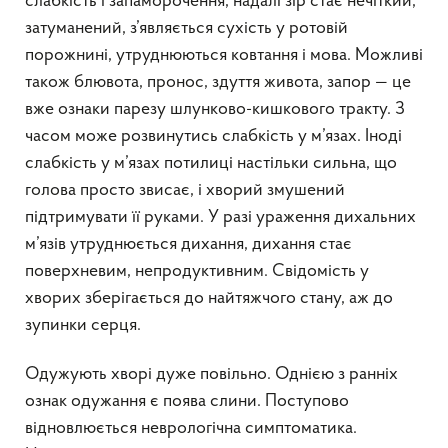
слабкість і запаморочення, надалі зір стає нечіткий,
затуманений, з’являється сухість у ротовій
порожнині, утруднюються ковтання і мова. Можливі
також блювота, пронос, здуття живота, запор — це
вже ознаки парезу шлунково-кишкового тракту. З
часом може розвинутись слабкість у м’язах. Іноді
слабкість у м’язах потилиці настільки сильна, що
голова просто звисає, і хворий змушений
підтримувати її руками. У разі ураження дихальних
м’язів утруднюється дихання, дихання стає
поверхневим, непродуктивним. Свідомість у
хворих зберігається до найтяжчого стану, аж до
зупинки серця.
Одужують хворі дуже повільно. Однією з ранніх
ознак одужання є поява слини. Поступово
відновлюється неврологічна симптоматика.