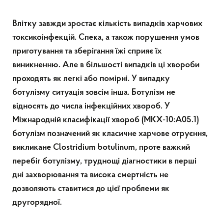
Влітку завжди зростає кількість випадків харчових
токсикоінфекцій. Спека, а також порушення умов
приготування та зберігання їжі сприяє їх
виникненню. Але в більшості випадків ці хвороби
проходять як легкі або помірні. У випадку
ботулізму ситуація зовсім інша. Ботулізм не
відноcять до числа інфекційних хвороб. У
Міжнародній класифікації хвороб (МКХ-10:А05.1)
ботулізм позначений як класичне харчове отруєння,
викликане Clostridium botulinum, проте важкий
перебіг ботулізму, труднощі діагностики в перші
дні захворювання та висока смертність не
дозволяють ставитися до цієї проблеми як
другорядної.