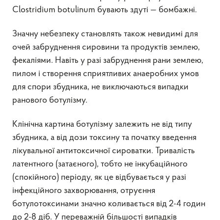
Clostridium botulinum бувають здуті — бомбажні.
Значну небезпеку становлять також невидимі для
очей забруднення сировини та продуктів землею,
фекаліями. Навіть у разі забруднення рани землею,
пилом і створення сприятливих анаеробних умов
для спори збудника, не виключаються випадки
ранового ботулізму.
Клінічна картина ботулізму залежить не від типу
збудника, а від дози токсину та початку введення
лікувальної антитоксичної сироватки. Тривалість
латентного (затаєного), тобто не інкубаційного
(спокійного) періоду, як це відбувається у разі
інфекційного захворювання, отруєння
ботулотоксинами значно коливається від 2-4 годин
до 2-8 діб. У переважній більшості випадків