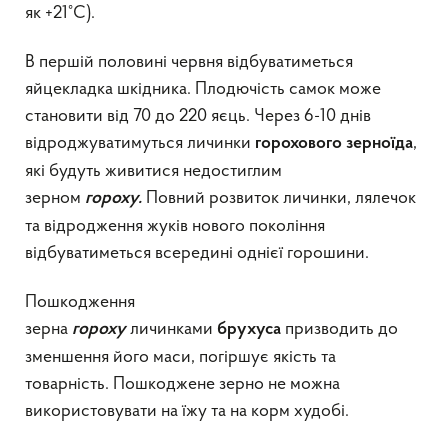
як +21°С).
В першій половині червня відбуватиметься
яйцекладка шкідника. Плодючість самок може
становити від 70 до 220 яєць. Через 6-10 днів
відроджуватимуться личинки
,
горохового зерноїда
які будуть живитися недостиглим
зерном
Повний розвиток личинки, лялечок
гороху.
та відродження жуків нового покоління
відбуватиметься всередині однієї горошини.
Пошкодження
зерна
личинками
призводить до
гороху
брухуса
зменшення його маси, погіршує якість та
товарність. Пошкоджене зерно не можна
використовувати на їжу та на корм худобі.