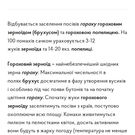
Відбувається заселення посівів
гороху
гороховим
та
На
зерноїдом (брухусом)
гороховою попелицею.
100 помахів сачком ураховується 3-12
жуків
та 14-20 екз.
зерноїда
попелиці.
найнебезпечніший шкідник
Гороховий зерноїд –
зерна
. Максимальної чисельності в
гороху
полях
досягатиме в фазу утворення вусиків
брухус
і особливо під час появи бутонів та на початку
цвітіння
Спочатку жуки
гороху.
горохового
заселятимуть посіви з країв, поступово
зерноїду
охоплюючи всю площу. Комахи живитимуться
пилком та пелюстками квіток, досить активними
вони будуть в жарку погоду (температура не менше