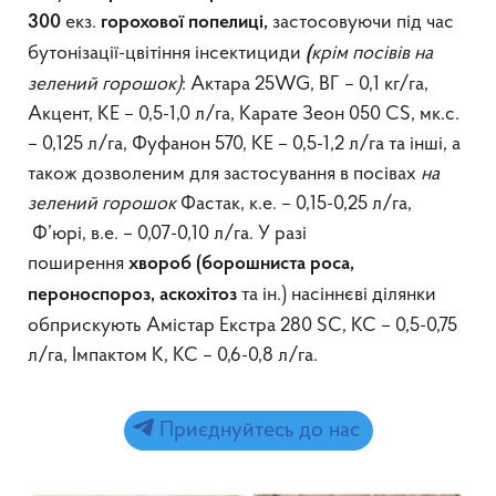
екз.
застосовуючи під час
300
горохової попелиці,
бутонізації-цвітіння інсектициди
крім посівів на
(
зелений горошок)
: Актара 25WG, ВГ – 0,1 кг/га,
Акцент, КЕ – 0,5-1,0 л/га, Карате Зеон 050 CS, мк.с.
– 0,125 л/га, Фуфанон 570, КЕ – 0,5-1,2 л/га та інші, а
також дозволеним для застосування в посівах
на
зелений горошок
Фастак, к.е. – 0,15-0,25 л/га,
Ф’юрі, в.е. – 0,07-0,10 л/га. У разі
поширення
хвороб (борошниста роса,
та ін.) насіннєві ділянки
пероноспороз, аскохітоз
обприскують Амістар Екстра 280 SС, КС – 0,5-0,75
л/га, Імпактом К, КС – 0,6-0,8 л/га.
Приєднуйтесь до нас