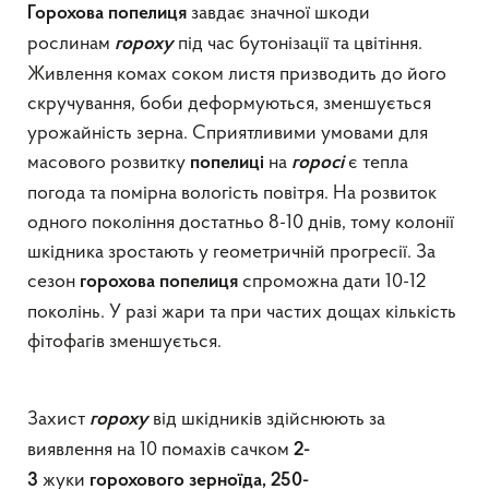
завдає значної шкоди
Горохова попелиця
рослинам
під час бутонізації та цвітіння.
гороху
Живлення комах соком листя призводить до його
скручування, боби деформуються, зменшується
урожайність зерна. Сприятливими умовами для
масового розвитку
на
є тепла
попелиці
горосі
погода та помірна вологість повітря. На розвиток
одного покоління достатньо 8-10 днів, тому колонії
шкідника зростають у геометричній прогресії. За
сезон
спроможна дати 10-12
горохова попелиця
поколінь. У разі жари та при частих дощах кількість
фітофагів зменшується.
Захист
від шкідників здійснюють за
гороху
виявлення на 10 помахів сачком
2-
жуки
3
горохового зерноїда, 250-