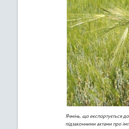
Ячмінь, що експортується до
підзаконними актами про імп