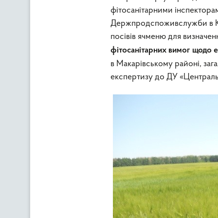
фітосанітарними інспекторам
Держпродспоживслужби в Киї
посівів ячменю для визначенн
фітосанітарних вимог щодо 
в Макарівському районі, заг
експертизу до ДУ «Централь