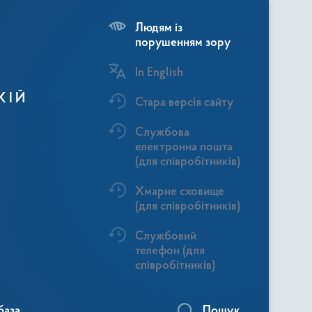
Людям із
порушенням зору
In English
КІЙ
Стара версія сайту
Службова
електронна пошта
(для співробітників)
Хмарне сховище
(для співробітників)
Службовий
телефон (для
співробітників)
база
Пошук