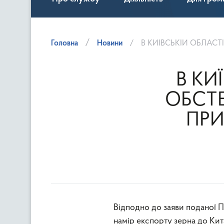
Головна
Новини
В КИЇВСЬКІЙ ОБЛАСТІ П
В КИ
ОБСТЕ
ПРИ
Відподно до заяви поданої 
намір експорту зерна до Ки