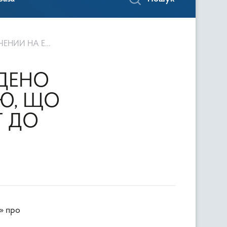
ОРТ ДО КИТАЮ
ЕДЕНО
НЮ, ЩО
Т ДО
» про