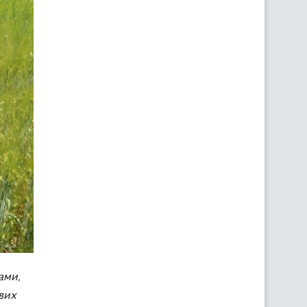
ами,
вих