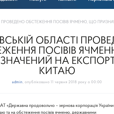
РОВЕДЕНО ОБСТЕЖЕННЯ ПОСІВІВ ЯЧМЕНЮ, ЩО ПРИЗНАЧЕНИЙ НА ЕКСП
ЇВСЬКІЙ ОБЛАСТІ ПРОВ
ЖЕННЯ ПОСІВІВ ЯЧМЕ
ЗНАЧЕНИЙ НА ЕКСПОР
КИТАЮ
admin
, опубліковано
11 червня 2018 року о 00:00
ПАТ «Державна продовольчо – зернова корпорація України
таю та на обстеження посівів ячменю, державними