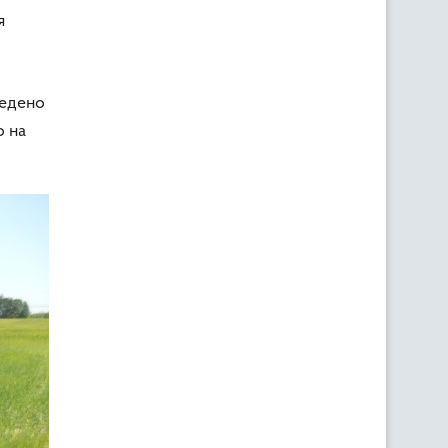
я
ведено
о на