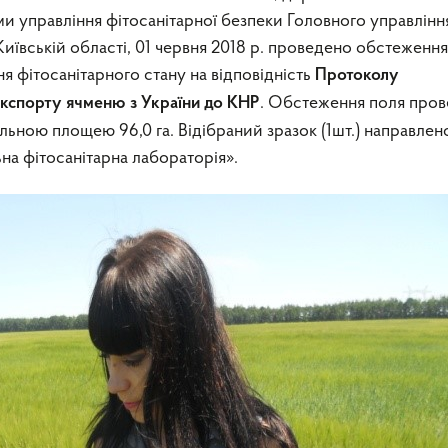
и управління фітосанітарної безпеки Головного управлінн
вській області, 01 червня 2018 р. проведено обстеження
я фітосанітарного стану на відповідність
Протоколу
. Обстеження поля про
експорту ячменю з України до КНР
альною площею 96,0 га. Відібраний зразок (1шт.) направлен
на фітосанітарна лабораторія».