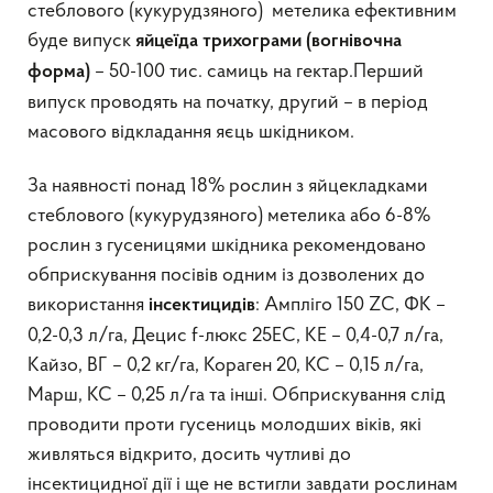
стеблового (кукурудзяного) метелика ефективним
буде випуск
яйцеїда трихограми (вогнівочна
– 50-100 тис. самиць на гектар.Перший
форма)
випуск проводять на початку, другий – в період
масового відкладання яєць шкідником.
За наявності понад 18% рослин з яйцекладками
стеблового (кукурудзяного) метелика або 6-8%
рослин з гусеницями шкідника рекомендовано
обприскування посівів одним із дозволених до
використання
: Ампліго 150 ZC, ФК –
інсектицидів
0,2-0,3 л/га, Децис f-люкс 25ЕС, КЕ – 0,4-0,7 л/га,
Кайзо, ВГ – 0,2 кг/га, Кораген 20, КС – 0,15 л/га,
Марш, КС – 0,25 л/га та інші. Обприскування слід
проводити проти гусениць молодших віків, які
живляться відкрито, досить чутливі до
інсектицидної дії і ще не встигли завдати рослинам