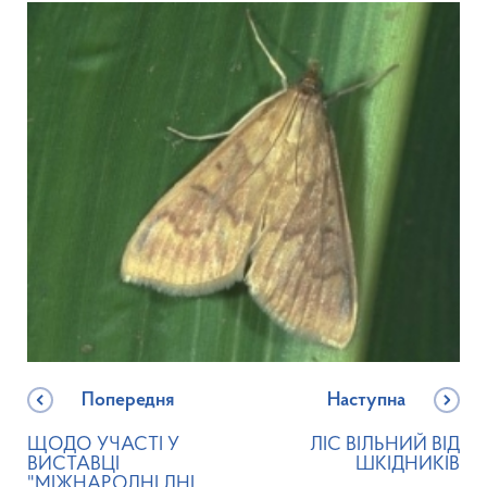
Попередня
Наступна
ЩОДО УЧАСТІ У
ЛІС ВІЛЬНИЙ ВІД
ВИСТАВЦІ
ШКІДНИКІВ
"МІЖНАРОДНІ ДНІ