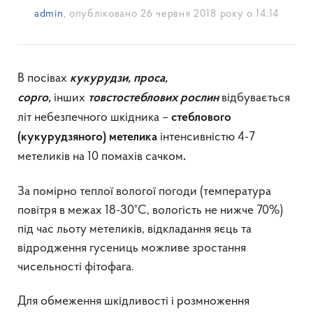
admin
, опубліковано
26 червня 2018 року о 14:14
В посівах
кукурудзи, проса,
інших
відбувається
сорго,
товстостеблових рослин
літ небезпечного шкідника –
стеблового
інтенсивністю 4-7
(кукурудзяного) метелика
метеликів на 10 помахів сачком
.
За помірно теплої вологої погоди (температура
повітря в межах 18-30°С, вологість не нижче 70%)
під час льоту метеликів, відкладання яєць та
відродження гусениць можливе зростання
чисельності фітофага.
Для обмеження шкідливості і розмноження