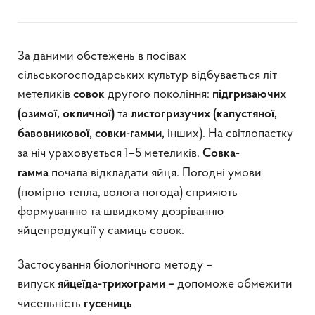
За даними обстежень в посівах
сільськогосподарських культур відбувається літ
метеликів
другого покоління:
совок
підгризаючих
та
(озимої, окличної)
листогризучих (капустяної,
інших). На світлопастку
бавовникової, совки-гамми,
за ніч ураховується 1
5 метеликів.
–
Совка-
почала відкладати яйця. Погодні умови
гамма
(помірно тепла, волога погода) сприяють
формуванню та швидкому дозріванню
яйцепродукції у самиць совок.
Застосування біологічного методу –
випуск
допоможе обмежити
яйцеїда-трихограми –
чисельність
гусениць