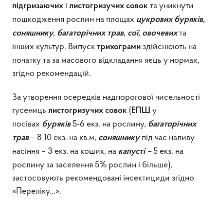
і
та уникнути
підгризаючих
листогризучих
совок
пошкодження рослин на площах
цукрових буряків,
та
соняшнику, багаторічних трав, сої, овочевих
інших культур. Випуск
здійснюють на
трихограми
початку та за масового відкладання яєць у нормах,
згідно рекомендацій.
За утворення осередків надпорогової чисельності
гусениць
(
у
листогризучих совок
ЕПШ
посівах
5-6 екз. на рослину,
буряків
багаторічних
– 8 10 екз. на кв.м,
під час наливу
трав
соняшнику
насіння – 3 екз. на кошик, на
5 екз. на
капусті –
рослину за заселення 5% рослин і більше),
застосовують рекомендовані інсектициди згідно
«Переліку…».