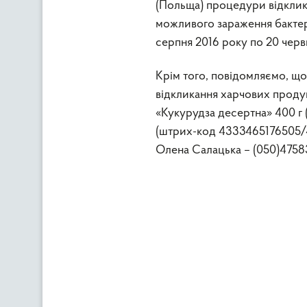
(Польща) процедури відклик
можливого зараження бактері
серпня 2016 року по 20 черв
Крім того, повідомляємо, щ
відкликання харчових продук
«Кукурудза десертна» 400 г 
(штрих-код 4333465176505/4
Олена Салацька – (050)4758