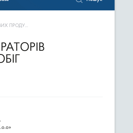
ПРОДУКТІВ!
РАТОРІВ
БІГ
д
.o.o»