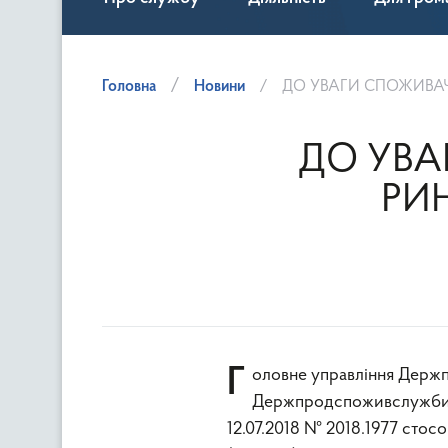
Головна
Новини
ДО УВАГИ СПОЖИВАЧІ
ДО УВА
РИ
Головне управління Держпродспоживслужби в Київській області інформує, що до
Держпродспоживслужби н
12.07.2018 № 2018.1977 стос