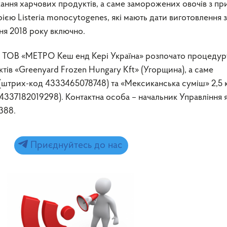
ання харчових продуктів, а саме заморожених овочів з пр
єю Listeria monocytogenes, які мають дати виготовлення з
ня 2018 року включно.
о ТОВ «МЕТРО Кеш енд Кері Україна» розпочато процедур
тів «Greenyard Frozen Hungary Kft» (Угорщина), а саме
(штрих-код 4333465078748) та «Мексиканська суміш» 2,5 
337182019298). Контактна особа – начальник Управління я
388.
Приєднуйтесь до нас