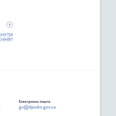
КНУТИ
ЄННЯ?
Електронна пошта:
8
gu@dpssko.gov.ua