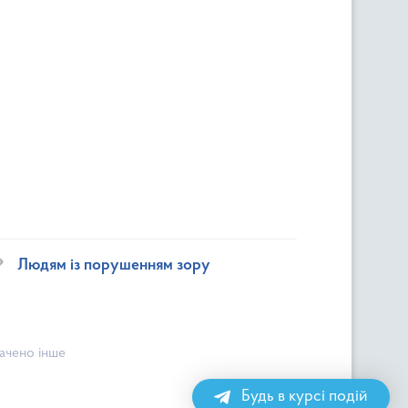
Людям із порушенням зору
начено інше
Будь в курсі подій