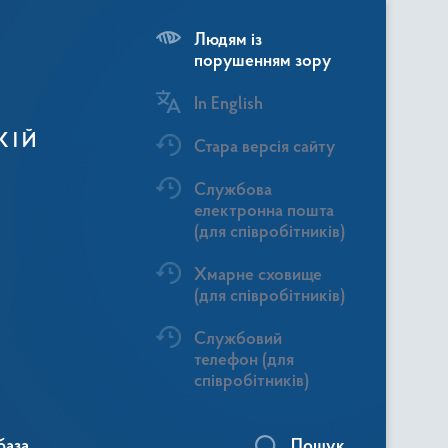
Людям із
порушенням зору
In English
КІЙ
Стара версія сайту
Службова
електронна пошта
(для співробітників)
Хмарне сховище
(для співробітників)
Службовий
телефон (для
співробітників)
база
Пошук