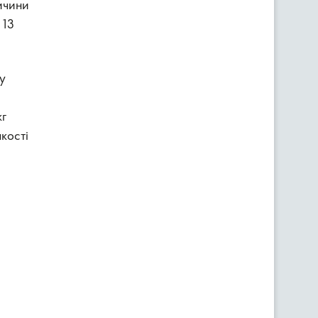
ичини
 13
у
кг
кості