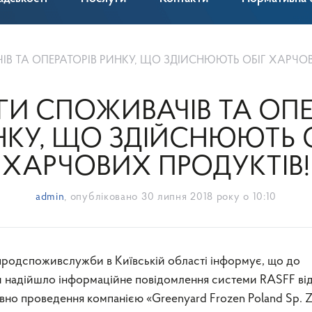
В ТА ОПЕРАТОРІВ РИНКУ, ЩО ЗДІЙСНЮЮТЬ ОБІГ ХАРЧОВИХ 
ГИ СПОЖИВАЧІВ ТА ОПЕ
НКУ, ЩО ЗДІЙСНЮЮТЬ О
ХАРЧОВИХ ПРОДУКТІВ!
admin
, опубліковано
30 липня 2018 року о 10:10
адійшло інформаційне повідомлення системи RASFF ві
овно проведення компанією «Greenyard Frozen Poland Sp. Z