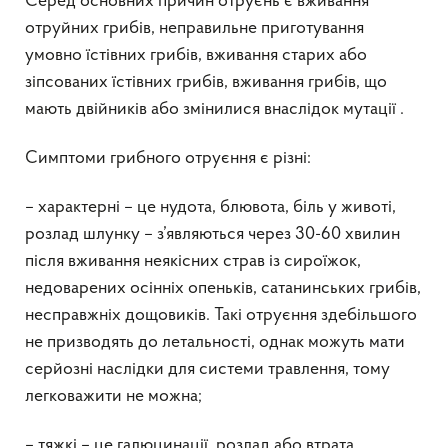
Серед основних причин отруєнь є вживання
отруйних грибів, неправильне приготування
умовно їстівних грибів, вживання старих або
зіпсованих їстівних грибів, вживання грибів, що
мають двійників або змінилися внаслідок мутації .
Симптоми грибного отруєння є різні:
– характерні – це нудота, блювота, біль у животі,
розлад шлунку – з’являються через 30-60 хвилин
після вживання неякісних страв із сироїжок,
недоварених осінніх опеньків, сатанинських грибів,
несправжніх дощовиків. Такі отруєння здебільшого
не призводять до летальності, однак можуть мати
серйозні наслідки для системи травлення, тому
легковажити не можна;
– тяжкі – це галюцинації, розлад або втрата