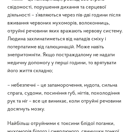
свідомості, порушення дихання та серцевої
діяльності – з’являються через пів-дві години після
вживання червоних мухоморів, волоконниць,
отруйні речовини яких вражають нервову систему.
Людина захлинатиметься від нападів сміху і
потерпатиме від галюцинацій. Може навіть
знепритомніти. Якщо постраждалому не надати
медичну допомогу у перші години, то врятувати
його життя складно;
– небезпечні – це запаморочення, нудота, сильна
спрага, судоми, посиніння губ, нігтів, похолодіння
рук та ніг – все це виникає, коли отруйні речовини
досягнуть мозку.
Найбільш отруйними є токсини блідої поганки,
мухоморів білого і смердючого, свинушки тонкої,