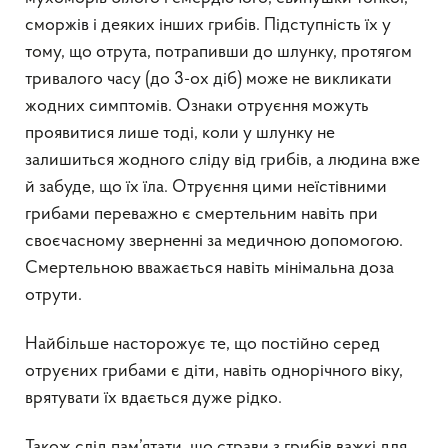
сморжів і деяких інших грибів. Підступність їх у
тому, що отрута, потрапивши до шлунку, протягом
тривалого часу (до 3-ох діб) може не викликати
жодних симптомів. Ознаки отруєння можуть
проявитися лише тоді, коли у шлунку не
залишиться жодного сліду від грибів, а людина вже
й забуде, що їх їла. Отруєння цими неїстівними
грибами переважно є смертельним навіть при
своєчасному зверненні за медичною допомогою.
Смертельною вважається навіть мінімальна доза
отрути.
Найбільше насторожує те, що постійно серед
отруєних грибами є діти, навіть однорічного віку,
врятувати їх вдається дуже рідко.
Також слід пам’ятати, що страви з грибів важкі для