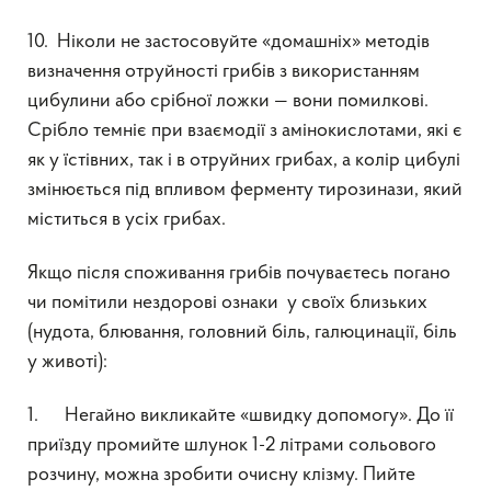
10. Ніколи не застосовуйте «домашніх» методів
визначення отруйності грибів з використанням
цибулини або срібної ложки — вони помилкові.
Срібло темніє при взаємодії з амінокислотами, які є
як у їстівних, так і в отруйних грибах, а колір цибулі
змінюється під впливом ферменту тирозинази, який
міститься в усіх грибах.
Якщо після споживання грибів почуваєтесь погано
чи помітили нездорові ознаки у своїх близьких
(нудота, блювання, головний біль, галюцинації, біль
у животі):
1. Негайно викликайте «швидку допомогу». До її
приїзду промийте шлунок 1-2 літрами сольового
розчину, можна зробити очисну клізму. Пийте