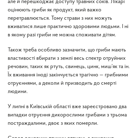
але й перешкоджає доступу травних соків. Лікарі
оцінюють гриби як продукт, який важко
перетравлюється. Тому страви з них можуть
вживатися лише практично здоровими людьми. І ні
в якому разі гриби не можна споживати дітям.
Також треба особливо зазначити, що гриби мають
властивості вбирати з землі весь спектр отруйних
речовин, таких як ртуть, свинець, цинк, миш’як та ін.
Їх вживання іноді закінчується трагічно — грибними
отруєннями, а деколи й призводить до смерті
людини.
У липні в Київській області вже зареєстровано два
випадки отруєння дикорослими грибами з трьома
постраждалими, двоє з яких померли.