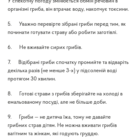
У спекотну погоду змінюється обмін речовин в
організмі гриба, він втрачає воду, накопчує токсини.
5. Уважно перевірте зібрані гриби перед тим, як
починати готувати страву або робити заготівлі.
6. Не вживайте сирих грибів.
7. Відібрані гриби спочатку промийте та відваріть
декілька разів (не менше 3-х) у підсоленій воді
протягом 30 хвилин.
8. Готові страви з грибів зберігайте на холоді в
емальованому посуді, але не більше доби.
9. Гриби — не дитяча їжа, тому не давайте
грибних страв дітям. Не можна вживати грибів
вагітним та жінкам, які годують груддю.