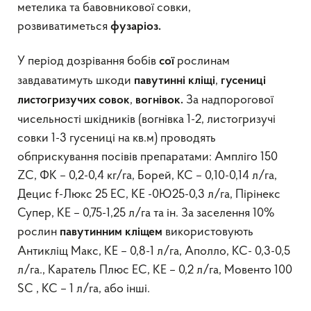
метелика та бавовникової совки,
розвиватиметься
фузаріоз.
У період дозрівання бобів
рослинам
сої
завдаватимуть шкоди
,
павутинні кліщі
гусениці
,
За надпорогової
листогризучих совок
вогнівок.
чисельності шкідників (вогнівка 1-2, листогризучі
совки 1-3 гусениці на кв.м) проводять
обприскування посівів препаратами: Ампліго 150
ZC, ФК – 0,2-0,4 кг/га, Борей, КС – 0,10-0,14 л/га,
Децис f-Люкс 25 ЕС, КЕ -0Ю25-0,3 л/га, Пірінекс
Супер, КЕ – 0,75-1,25 л/га та ін. За заселення 10%
рослин
використовують
павутинним кліщем
Антикліщ Макс, КЕ – 0,8-1 л/га, Аполло, КС- 0,3-0,5
л/га., Каратель Плюс ЕС, КЕ – 0,2 л/га, Мовенто 100
SC , КС – 1 л/га, або інші.