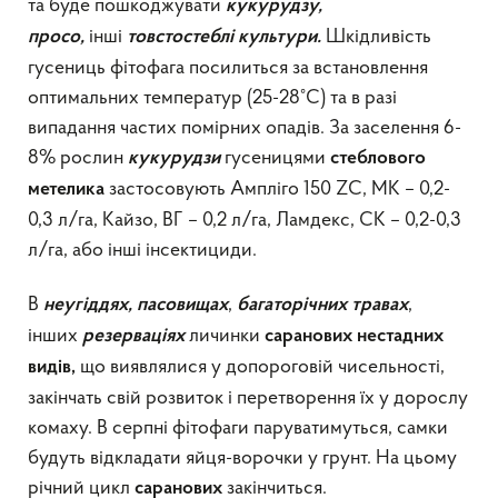
та буде пошкоджувати
кукурудзу,
інші
Шкідливість
просо,
товстостеблі культури.
гусениць фітофага посилиться за встановлення
оптимальних температур (25-28°С) та в разі
випадання частих помірних опадів. За заселення 6-
8% рослин
гусеницями
кукурудзи
стеблового
застосовують Ампліго 150 ZC, МК – 0,2-
метелика
0,3 л/га, Кайзо, ВГ – 0,2 л/га, Ламдекс, СК – 0,2-0,3
л/га, або інші інсектициди.
В
,
,
неугіддях, пасовищах
багаторічних травах
інших
личинки
резерваціях
саранових нестадних
що виявлялися у допороговій чисельності,
видів,
закінчать свій розвиток і перетворення їх у дорослу
комаху. В серпні фітофаги паруватимуться, самки
будуть відкладати яйця-ворочки у грунт. На цьому
річний цикл
закінчиться.
саранових