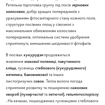
Ретельна підготовка грунту під посів
зернових
, добір кращих попередників з
колосових
урахуванням фітосанітарного стану кожного поля,
структури посівних площ у сівозміні з
максимальним обмеженням колосових
попередників, оптимальна система удобрення
сприятимуть зменшенню шкідливості фітофагів.
В посівах
продовжиться
кукурудзи
живлення
,
злакової попелиці
павутинного
гусениць
кліща,
стеблового (кукурудзяного)
та інших
метелика, бавовникової
листогризучих
. Тепла волога погода
совок
сприятиме розвитку та поширенню
сажкових
та
хвороб
(пухирчастої
летючої),
гельмінтоспоріозу
На качанах, пошкоджених гусеницями стеблового
.