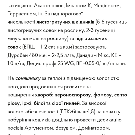
захищають Аканто плюс, Імпактом К, Медісоном,
Террасилом, ін. За надпорогової
чисельності
(5-6 гусениць
листогризучих шкідників
листогризучих совок на рослину, 2-3 гусениці
мінуючої молі на рослину) та
підгризаючих
(ЕПШ – 1-2 екз.на кв.м) застосовують
совок
Дурсбан 480 к.е. – 2-2,5 л/га, Данадим Мікс, КЕ –
1,0 л/га, Децис профі 25 WG, ВГ -0,05-0,1 кг/га та ін.
На
за теплої з підвищеною вологістю
соняшнику
погодою продовжиться розвиток та
поширення
,
,
хвороб:
пероноспороз
у
фомоз
у
септо
,
та
За високої
ріоз
у
ірж
і
,
білої
сірої
гнил
ей.
вологозабезпеченості (ГТК>більше1,5) на початку
побуріння кошиків доцільно провести десикацію
посівів Аргументом, Везувієм, Домінатором,