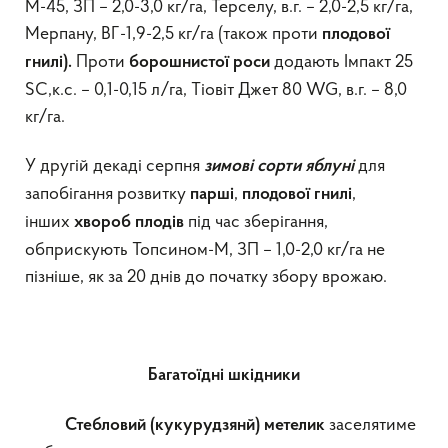
М-45, ЗП – 2,0-3,0 кг/га, Терселу, в.г. – 2,0-2,5 кг/га,
Мерпану, ВГ-1,9-2,5 кг/га (також проти
плодової
Проти
додають Імпакт 25
гнилі).
борошнистої роси
SC,к.с. – 0,1-0,15 л/га, Тіовіт Джет 80 WG, в.г. – 8,0
кг/га.
У другій декаді серпня
для
зимові сорти яблуні
запобігання розвитку
,
,
парші
плодової гнилі
інших
під час зберігання,
хвороб плодів
обприскують Топсином-М, ЗП – 1,0-2,0 кг/га не
пізніше, як за 20 днів до початку збору врожаю.
Багатоїдні шкідники
заселятиме
Стебловий (кукурудзянй) метелик