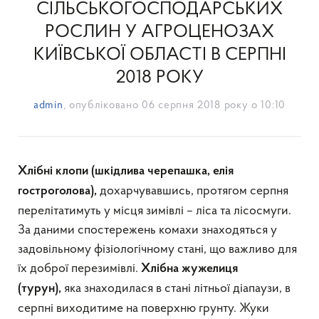
СІЛЬСЬКОГОСПОДАРСЬКИХ
РОСЛИН У АГРОЦЕНОЗАХ
КИЇВСЬКОЇ ОБЛАСТІ В СЕРПНІ
2018 РОКУ
admin
, опубліковано
06 серпня 2018 року о 10:10
Хлібні клопи (шкідлива черепашка,
елія
дохарчувавшись, протягом серпня
гостроголова),
перелітатимуть у місця зимівлі – ліса та лісосмуги.
За даними спостережень комахи знаходяться у
задовільному фізіологічному стані, що важливо для
їх доброї перезимівлі.
Хлібна жужелиця
яка знаходилася в стані літньої діапаузи, в
(турун),
серпні виходитиме на поверхню грунту. Жуки