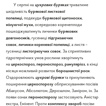
У серпні на
триватиме
цукрових буряках
шкідливість
бурякової листкової
подекуди
попелиці,
бурякової щитоноски,
осередково коренеплоди
мінуючої мухи,
пошкоджуватимуть личинки
бурякових
гусениці
довгоносиків,
підгризаючих
,
, а листя –
совок
личинки кореневої
попелиці
гусениці
. За сприятливих
листогризучих совок
гідротермічних умов рослини хворітимуть
на
, в кінці
церкоспороз,
пероноспороз, рамуляріоз
місяця можливий розвиток
.
борошнистої роси
Оздоровлюють
та призупиняють
цукрові буряки
поширення
обприскуванням посівів
церкоспорозу
Абакусом, Абсолютом, Дерозалом, Заміром, ін. За
появи ознак
застосовують Амістар
пероноспорозу
екстра, Емінент. Проти
посіви
комплексу хвороб