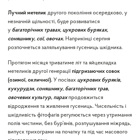
другого покоління осередково, у
Лучний метелик
незначній щільності, буде розвиватися
у
багаторічних травах, цукрових буряках,
Наприкінці серпня
соняшнику, сої, овочах.
розпочнеться залялькування гусениць шкідника.
Протягом місяця триватиме літ та яйцекладка
метеликів другої генерації
підгризаючих совок
У посівах
(озимої, окличної).
цукрових буряків,
кукурудзи, соняшнику, багаторічних трав,
продовжиться
овочевих культур, парах
відродження та живлення гусениць
Чисельність і
.
шкідливість фітофагів регулюється через утримання
полів чистими, без бур’янів, розпушування міжрядь,
випуск трихограми на початку та під час масового