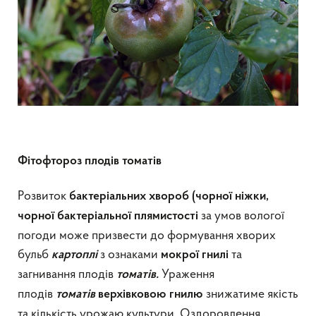
Фітофтороз плодів томатів
Розвиток
бактеріальних хвороб
(чорної ніжки,
за умов вологої
чорної бактеріальної плямистості
погоди може призвести до формування хворих
бульб
з ознаками
та
картоплі
мокрої гнилі
загнивання плодів
Ураження
томатів.
плодів
знижатиме якість
томатів
верхівковою гнилю
та кількість урожаю культури. Оздоровлення