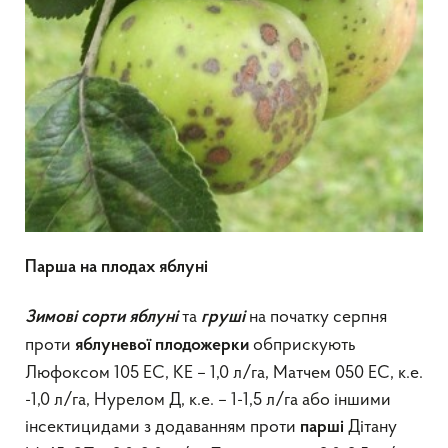
Парша на плодах яблуні
та
на початку серпня
Зимові сорти
яблуні
груші
проти
обприскують
яблуневої плодожерки
Люфоксом 105 ЕС, КЕ – 1,0 л/га, Матчем 050 ЕС, к.е.
-1,0 л/га, Нурелом Д, к.е. – 1-1,5 л/га або іншими
інсектицидами з додаванням проти
Дітану
парші