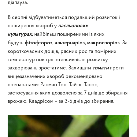
діапауза.
В серпні відбуватиметься подальший розвиток і
поширення хвороб у
пасльонових
найбільш поширеними із яких
культурах,
будуть
. За
фітофтороз, альтернаріоз, макроспоріоз
короткочасних дощів, рясних рос та помірних
температур повітря інтенсивність розвитку
захворювань зростатиме. Захищати
проти
томати
вищезазначених хвороб рекомендовано
препаратами: Ранман Топ, Тайтл, Танос,
застосування яких дозволено за 7 днів до збирання
врожаю, Квадрісом – за 3-5 днів до збирання.