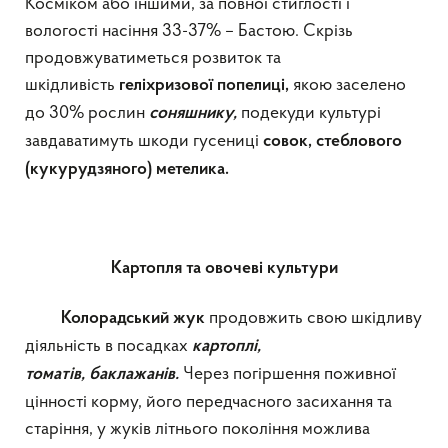
Косміком або іншими, за повної стиглості і
вологості насіння 33-37% – Бастою. Скрізь
продовжуватиметься розвиток та
шкідливість
якою заселено
геліхризової попелиці,
до 30% рослин
подекуди культурі
соняшнику,
завдаватимуть шкоди гусениці
совок, стеблового
(кукурудзяного) метелика.
Картопля та овочеві культури
продовжить свою шкідливу
Колорадський жук
діяльність в посадках
картоплі,
Через погіршення поживної
томатів,
баклажанів.
цінності корму, його передчасного засихання та
старіння, у жуків літнього покоління можлива