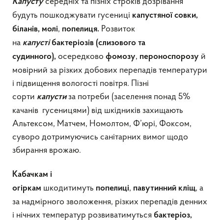
середніх та пізніх строків дозрівання
Капусту
будуть пошкоджувати гусениці
капустяної совки,
,
Розвиток
біланів, молі
попелиця.
на
капусті
бактеріозів (слизового та
осередково
,
й
судинного),
фомозу
пероноспорозу
мовірний за різких добових перепадів температури
і підвищення вологості повітря. Пізні
сорти
за потреби (заселення понад 5%
капусти
качанів гусеницями) від шкідників захищають
Альтексом, Матчем, Номолтом, Ф’юрі, Фоксом,
суворо дотримуючись санітарних вимог щодо
збирання врожаю.
Кабачкам і
шкодитимуть
,
, а
огіркам
попелиці
павутинний кліщ
за надмірного зволоження, різких перепадів денних
і нічних температур розвиватимуться
бактеріоз,