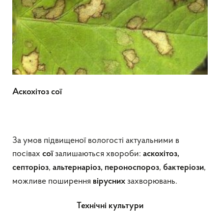
Аскохітоз сої
За умов підвищеної вологості актуальними в
посівах
залишаються хвороби:
сої
аскохітоз,
,
,
,
септоріоз
альтернаріоз, пероноспороз
бактеріози
можливе поширення
захворювань.
вірусних
Технічні культури