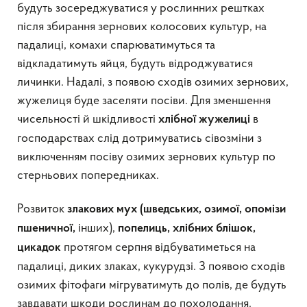
будуть зосереджуватися у рослинних рештках
після збирання зернових колосових культур, на
падалиці, комахи спарюватимуться та
відкладатимуть яйця, будуть відроджуватися
личинки. Надалі, з появою сходів озимих зернових,
жужелиця буде заселяти посіви. Для зменшення
чисельності й шкідливості
в
хлібної жужелиці
господарствах слід дотримуватись сівозміни з
виключенням посіву озимих зернових культур по
стерньових попередниках.
Розвиток
злакових мух (шведських, озимої, опомізи
інших),
пшеничної,
попелиць, хлібних блішок,
протягом серпня відбуватиметься на
цикадок
падалиці, диких злаках, кукурудзі. З появою сходів
озимих фітофаги мігруватимуть до полів, де будуть
завдавати шкоди рослинам до похолодання.