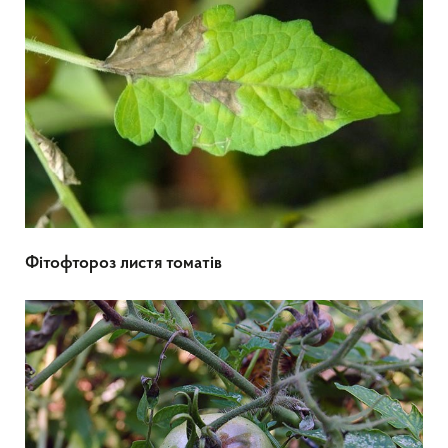
Фітофтороз листя томатів