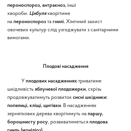
інші
пероноспороз, антракноз,
хвороби.
хворітиме
Цибуля
на
та
Хімічний захист
пероноспороз
гнилі.
овочевих культур слід узгоджувати з санітарними
вимогами.
Плодові насадження
У
триватиме
плодових насадженнях
шкідливість
, скрізь
яблуневої
плодожерк
и
продовжуватимуть розвиток
сисні шкідники:
. В насадженнях
попелиці, кліщі, щитівки
зерняткових дерева хворітимуть на
паршу,
, розвиватиметься
борошнисту росу
плодова
гниль
(моніліоз).