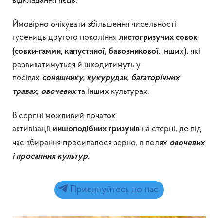
відкладання яєць.
Ймовірно очікувати збільшення чисельності
гусениць другого покоління
листогризучих совок
інших), які
(совки-гамми, капустяної, бавовникової,
розвиватимуться й шкодитимуть у
посівах
соняшнику, кукурудзи, багаторічних
та інших культурах.
травах, овочевих
В серпні можливий початок
активізації
на стерні, де під
мишоподібних гризунів
час збирання просипалося зерно, в полях
овочевих
і просапних культур.
Приєднуйтесь до нас